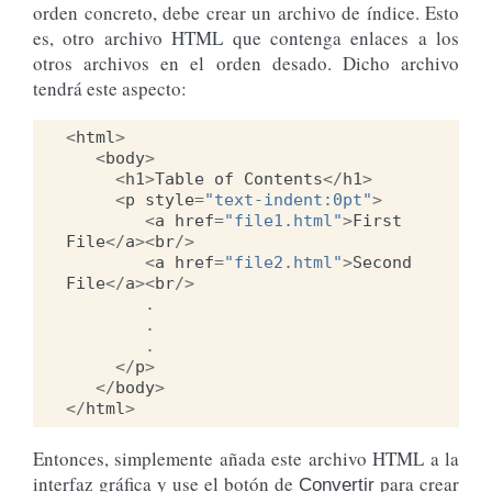
orden concreto, debe crear un archivo de índice. Esto
es, otro archivo HTML que contenga enlaces a los
otros archivos en el orden desado. Dicho archivo
tendrá este aspecto:
<
html
>
<
body
>
<
h1
>
Table
of
Contents
</
h1
>
<
p
style
=
"text-indent:0pt"
>
<
a
href
=
"file1.html"
>
First
File
</
a
><
br
/>
<
a
href
=
"file2.html"
>
Second
File
</
a
><
br
/>
.
.
.
</
p
>
</
body
>
</
html
>
Entonces, simplemente añada este archivo HTML a la
interfaz gráfica y use el botón de
para crear
Convertir