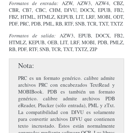
Formatos de entrada:
AZW, AZW3, AZW4, CBZ,
CBR, CB7, CBC, CHM, DJVU, DOCX, EPUB, FB2,
FBZ, HTML, HTMLZ, KEPUB, LIT, LRF, MOBI, ODT,
PDF, PRC, PDB, PML, RB, RTF, SNB, TCR, TXT, TXTZ
Formatos de salida:
AZW3, EPUB, DOCX, FB2,
HTMLZ, KEPUB, OEB, LIT, LRF, MOBI, PDB, PMLZ,
RB, PDF, RTF, SNB, TCR, TXT, TXTZ, ZIP
Nota
PRC es un formato genérico. calibre admite
archivos PRC con encabezados TextRead y
MOBIBook. PDB es también un formato
genérico. calibre admite archivos PDB
eReader, Plucker (sólo entrada), PML y zTxt.
La compatibilidad con DJVU es solamente
para convertir archivos DJVU que contienen
texto incrustado. Éstos están normalmente
generados mediante software OCR. Los libros