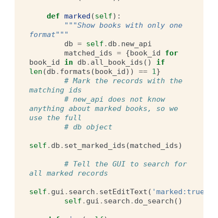
def
marked
(
self
):
"""Show books with only one 
format"""
db
=
self
.
db
.
new_api
matched_ids
=
{
book_id
for
book_id
in
db
.
all_book_ids
()
if
len
(
db
.
formats
(
book_id
))
==
1
}
# Mark the records with the 
matching ids
# new_api does not know 
anything about marked books, so we 
use the full
# db object
self
.
db
.
set_marked_ids
(
matched_ids
)
# Tell the GUI to search for 
all marked records
self
.
gui
.
search
.
setEditText
(
'marked:true'
)
self
.
gui
.
search
.
do_search
()