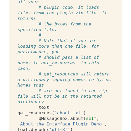
all your
# plugin code. It loads 
files from the plugin zip file. It 
returns
# the bytes from the 
specified file.
#
# Note that if you are 
loading more than one file, for 
performance, you
# should pass a list of 
names to get_resources. In this 
case,
# get_resources will return 
a dictionary mapping names to bytes. 
Names that
# are not found in the zip 
file will not be in the returned 
dictionary.
text
=
get_resources
(
'about.txt'
)
QMessageBox
.
about
(
self
,
'About the Interface Plugin Demo'
,
text
.
decode
(
'utf-8'
))