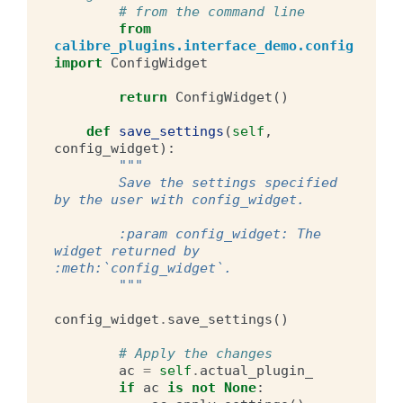
# from the command line
from
calibre_plugins.interface_demo.config
import
ConfigWidget
return
ConfigWidget
()
def
save_settings
(
self
,
config_widget
):
"""
        Save the settings specified 
by the user with config_widget.
        :param config_widget: The 
widget returned by 
:meth:`config_widget`.
        """
config_widget
.
save_settings
()
# Apply the changes
ac
=
self
.
actual_plugin_
if
ac
is
not
None
: