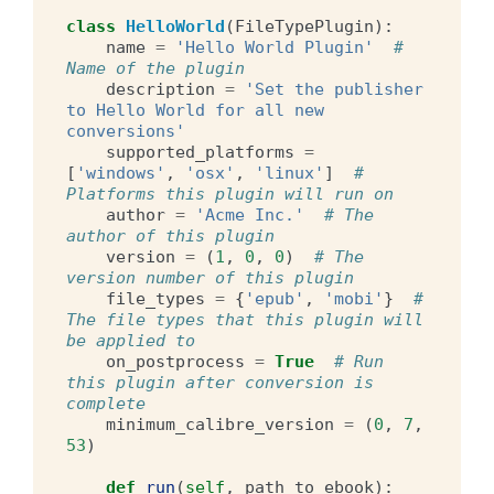
class
HelloWorld
(
FileTypePlugin
):
name
=
'Hello World Plugin'
# 
Name of the plugin
description
=
'Set the publisher 
to Hello World for all new 
conversions'
supported_platforms
=
[
'windows'
,
'osx'
,
'linux'
]
# 
Platforms this plugin will run on
author
=
'Acme Inc.'
# The 
author of this plugin
version
=
(
1
,
0
,
0
)
# The 
version number of this plugin
file_types
=
{
'epub'
,
'mobi'
}
# 
The file types that this plugin will 
be applied to
on_postprocess
=
True
# Run 
this plugin after conversion is 
complete
minimum_calibre_version
=
(
0
,
7
,
53
)
def
run
(
self
,
path_to_ebook
):