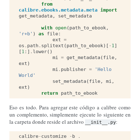
from
calibre.ebooks.metadata.meta
import
get_metadata
,
set_metadata
with
open
(
path_to_ebook
,
'r+b'
)
as
file
:
ext
=
os
.
path
.
splitext
(
path_to_ebook
)[
-
1
]
[
1
:]
.
lower
()
mi
=
get_metadata
(
file
,
ext
)
mi
.
publisher
=
'Hello 
World'
set_metadata
(
file
,
mi
,
ext
)
return
path_to_ebook
Eso es todo. Para agregar este código a calibre como
un complemento, simplemente ejecute lo siguiente en
la carpeta donde reside el archivo
:
__init__.py
calibre
-
customize
-
b
.