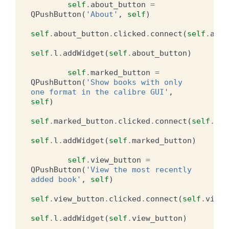
self
.
about_button
=
QPushButton
(
'About'
,
self
)
self
.
about_button
.
clicked
.
connect
(
self
.
abou
self
.
l
.
addWidget
(
self
.
about_button
)
self
.
marked_button
=
QPushButton
(
'Show books with only 
one format in the calibre GUI'
,
self
)
self
.
marked_button
.
clicked
.
connect
(
self
.
mar
self
.
l
.
addWidget
(
self
.
marked_button
)
self
.
view_button
=
QPushButton
(
'View the most recently 
added book'
,
self
)
self
.
view_button
.
clicked
.
connect
(
self
.
view
)
self
.
l
.
addWidget
(
self
.
view_button
)