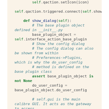
self
.
qaction
.
setIcon
(
icon
)
self
.
qaction
.
triggered
.
connect
(
self
.
show_di
def
show_dialog
(
self
):
# The base plugin object 
defined in __init__.py
base_plugin_object
=
self
.
interface_action_base_plugin
# Show the config dialog
# The config dialog can also 
be shown from within
# Preferences->Plugins, 
which is why the do_user_config
# method is defined on the 
base plugin class
assert
base_plugin_object
is
not
None
do_user_config
=
base_plugin_object
.
do_user_config
# self.gui is the main 
calibre GUI. It acts as the gateway 
to access