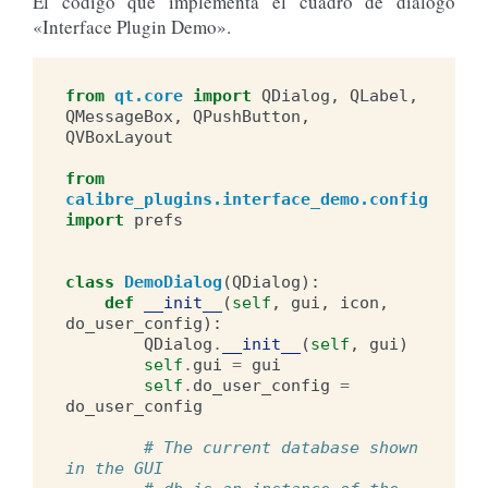
El código que implementa el cuadro de diálogo
«Interface Plugin Demo».
from
qt.core
import
QDialog
,
QLabel
,
QMessageBox
,
QPushButton
,
QVBoxLayout
from
calibre_plugins.interface_demo.config
import
prefs
class
DemoDialog
(
QDialog
):
def
__init__
(
self
,
gui
,
icon
,
do_user_config
):
QDialog
.
__init__
(
self
,
gui
)
self
.
gui
=
gui
self
.
do_user_config
=
do_user_config
# The current database shown 
in the GUI