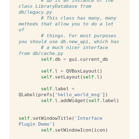
# db is an instance of the 
class LibraryDatabase from 
db/legacy.py
# This class has many, many 
methods that allow you to do a lot 
of
# things. For most purposes 
you should use db.new_api, which has
# a much nicer interface 
from db/cache.py
self
.
db
=
gui
.
current_db
self
.
l
=
QVBoxLayout
()
self
.
setLayout
(
self
.
l
)
self
.
label
=
QLabel
(
prefs
[
'hello_world_msg'
])
self
.
l
.
addWidget
(
self
.
label
)
self
.
setWindowTitle
(
'Interface 
Plugin Demo'
)
self
.
setWindowIcon
(
icon
)