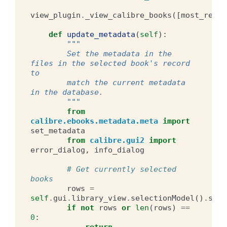
view_plugin
.
_view_calibre_books
([
most_recen
def
update_metadata
(
self
):
"""
        Set the metadata in the 
files in the selected book's record 
to
        match the current metadata 
in the database.
        """
from
calibre.ebooks.metadata.meta
import
set_metadata
from
calibre.gui2
import
error_dialog
,
info_dialog
# Get currently selected 
books
rows
=
self
.
gui
.
library_view
.
selectionModel
()
.
sele
if
not
rows
or
len
(
rows
)
==
0
:
return