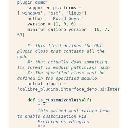
plugin demo'
supported_platforms
=
[
'windows'
,
'osx'
,
'linux'
]
author
=
'Kovid Goyal'
version
=
(
1
,
0
,
0
)
minimum_calibre_version
=
(
0
,
7
,
53
)
#: This field defines the GUI 
plugin class that contains all the 
code
#: that actually does something. 
Its format is module_path:class_name
#: The specified class must be 
defined in the specified module.
actual_plugin
=
'calibre_plugins.interface_demo.ui:Interfac
def
is_customizable
(
self
):
"""
        This method must return True 
to enable customization via
        Preferences->Plugins
        """