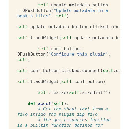
self
.
update_metadata_button
=
QPushButton
(
"Update metadata in a 
book's files"
,
self
)
self
.
update_metadata_button
.
clicked
.
connect
self
.
l
.
addWidget
(
self
.
update_metadata_butto
self
.
conf_button
=
QPushButton
(
'Configure this plugin'
,
self
)
self
.
conf_button
.
clicked
.
connect
(
self
.
confi
self
.
l
.
addWidget
(
self
.
conf_button
)
self
.
resize
(
self
.
sizeHint
())
def
about
(
self
):
# Get the about text from a 
file inside the plugin zip file
# The get_resources function 
is a builtin function defined for 