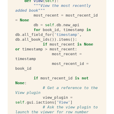
def
view
(
self
):
"""View the most recently 
added book"""
most_recent
=
most_recent_id
=
None
db
=
self
.
db
.
new_api
for
book_id
,
timestamp
in
db
.
all_field_for
(
'timestamp'
,
db
.
all_book_ids
())
.
items
():
if
most_recent
is
None
or
timestamp
>
most_recent
:
most_recent
=
timestamp
most_recent_id
=
book_id
if
most_recent_id
is
not
None
:
# Get a reference to the 
View plugin
view_plugin
=
self
.
gui
.
iactions
[
'View'
]
# Ask the view plugin to 
launch the viewer for row_number