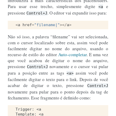
introduzirá a mais características dos placeholders.
Para usar esse trecho, simplesmente digite
e
<a
pressione
. O editor vai expandir isso para:
Control+J
<
a
href
=
"filename|"
></
a
>
Não só isso, a palavra “filename” vai ser selecionada,
com o cursor localizado sobre esta, assim você pode
facilmente digitar no nome do arquivo, usando o
recurso de estilo do editor
Auto-completar
. E uma vez
que você acabou de digitar o nome do arquivo,
pressione
novamente e o cursor vai pular
Control+J
para a posição entre as tags
assim você pode
<a>
facilmente digitar o texto para o link. Depois de você
acabar de digitar o texto, pressione
Control+J
novamente para pular para o ponto depois da tag de
fechamento. Esse fragmento é definido como:
Trigger: <a

Template: <a 