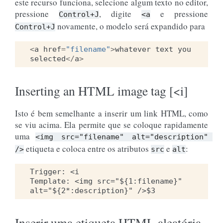
este recurso funciona, selecione algum texto no editor,
pressione
, digite
e pressione
Control+J
<a
novamente, o modelo será expandido para
Control+J
<
a
href
=
"filename"
>
whatever
text
you
selected
</
a
>
Inserting an HTML image tag [<i]
Isto é bem semelhante a inserir um link HTML, como
se viu acima. Ela permite que se coloque rapidamente
uma
<img
src="filename"
alt="description"
etiqueta e coloca entre os atributos
e
:
/>
src
alt
Trigger: <i

Template: <img src="${1:filename}" 
Inserir uma etiqueta HTML aleatória