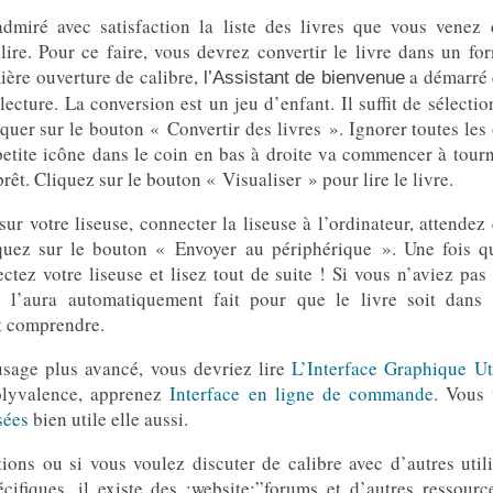
dmiré avec satisfaction la liste des livres que vous venez 
ire. Pour ce faire, vous devrez convertir le livre dans un fo
ière ouverture de calibre,
a démarré 
l’Assistant de bienvenue
ecture. La conversion est un jeu d’enfant. Il suffit de sélectio
iquer sur le bouton « Convertir des livres ». Ignorer toutes les
etite icône dans le coin en bas à droite va commencer à tourn
 prêt. Cliquez sur le bouton « Visualiser » pour lire le livre.
 sur votre liseuse, connecter la liseuse à l’ordinateur, attendez
quez sur le bouton « Envoyer au périphérique ». Une fois qu
tez votre liseuse et lisez tout de suite ! Si vous n’aviez pas 
re l’aura automatiquement fait pour que le livre soit dans
t comprendre.
sage plus avancé, vous devriez lire
L’Interface Graphique Uti
olyvalence, apprenez
Interface en ligne de commande
. Vous 
sées
bien utile elle aussi.
tions ou si vous voulez discuter de calibre avec d’autres util
cifiques, il existe des :website:”forums et d’autres ressourc