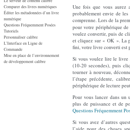
Le serveur de contenu calibre
Une fois que vous aurez a
Comparer des livres numériques
Éditer les métadonnées d’un livre
probablement envie de les l
numérique
comprenne. Lors de la prem
Questions Fréquemment Posées
pour votre périphérique de l
Tutoriels
voulez convertir, puis de cl
Personnaliser calibre
et cliquez sur « OK ». La p
L’Interface en Ligne de
fini, votre livre converti est
Commande
Mise en place de l’environnement
Si vous voulez lire le livre
de développement calibre
(10-20 secondes), puis cli
tourner à nouveau, déconnec
l’étape précédente, calib
périphérique de lecture peu
Pour vous lancer dans un u
plus de puissance et de p
Questions Fréquemment Po
Si vous avez d’autres ques
l’aide pour des choses spé