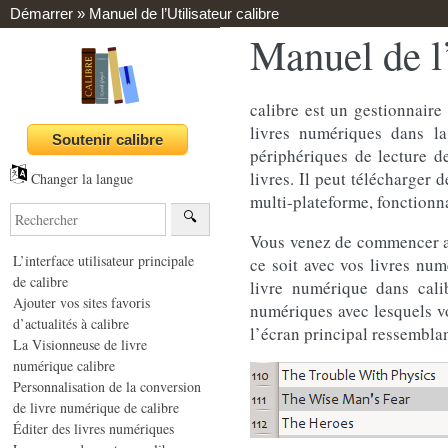
Démarrer
»
Manuel de l’Utilisateur calibre
Manuel de l’
calibre est un gestionnaire
livres numériques dans l
périphériques de lecture d
livres. Il peut télécharger 
Changer la langue
multi-plateforme, fonction
Vous venez de commencer av
L’interface utilisateur principale
ce soit avec vos livres num
de calibre
livre numérique dans cali
Ajouter vos sites favoris
numériques avec lesquels vo
d’actualités à calibre
l’écran principal ressembla
La Visionneuse de livre
numérique calibre
Personnalisation de la conversion
de livre numérique de calibre
Éditer des livres numériques