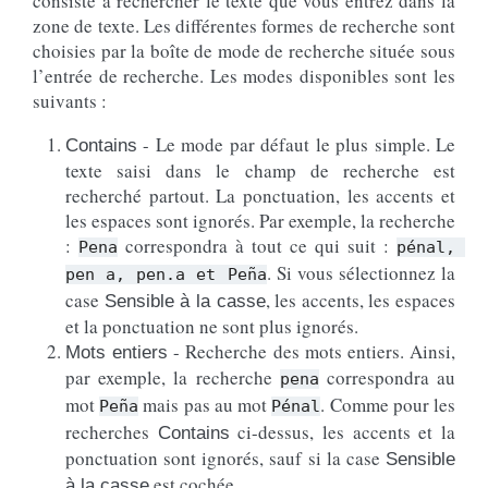
consiste à rechercher le texte que vous entrez dans la
zone de texte. Les différentes formes de recherche sont
choisies par la boîte de mode de recherche située sous
l’entrée de recherche. Les modes disponibles sont les
suivants :
- Le mode par défaut le plus simple. Le
Contains
texte saisi dans le champ de recherche est
recherché partout. La ponctuation, les accents et
les espaces sont ignorés. Par exemple, la recherche
:
correspondra à tout ce qui suit :
Pena
pénal,
. Si vous sélectionnez la
pen
a,
pen.a
et
Peña
case
, les accents, les espaces
Sensible à la casse
et la ponctuation ne sont plus ignorés.
- Recherche des mots entiers. Ainsi,
Mots entiers
par exemple, la recherche
correspondra au
pena
mot
mais pas au mot
. Comme pour les
Peña
Pénal
recherches
ci-dessus, les accents et la
Contains
ponctuation sont ignorés, sauf si la case
Sensible
est cochée.
à la casse