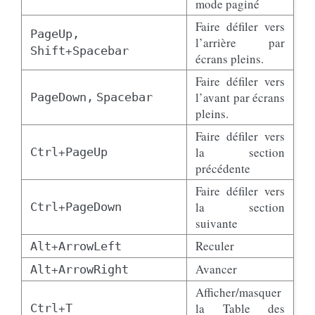
mode paginé
Faire défiler vers
PageUp,
l’arrière par
+
Shift
Spacebar
écrans pleins.
Faire défiler vers
l’avant par écrans
PageDown,
Spacebar
pleins.
Faire défiler vers
+
la section
Ctrl
PageUp
précédente
Faire défiler vers
+
la section
Ctrl
PageDown
suivante
+
Reculer
Alt
ArrowLeft
+
Avancer
Alt
ArrowRight
Afficher/masquer
+
la Table des
Ctrl
T