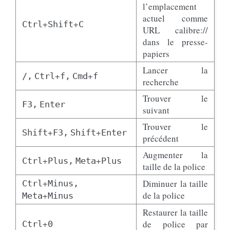
l’emplacement
actuel comme
+
+
Ctrl
Shift
C
URL calibre://
dans le presse-
papiers
Lancer la
+
+
/,
Ctrl
f,
Cmd
f
recherche
Trouver le
F3,
Enter
suivant
Trouver le
+
+
Shift
F3,
Shift
Enter
précédent
Augmenter la
+
+
Ctrl
Plus,
Meta
Plus
taille de la police
+
Diminuer la taille
Ctrl
Minus,
+
de la police
Meta
Minus
Restaurer la taille
+
de police par
Ctrl
0