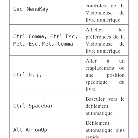
contrôles de la
Esc,
MenuKey
Visionneuse de
livre numérique
Afficher les
+
+
préférences de la
Ctrl
Comma,
Ctrl
Esc,
+
+
Visionneuse de
Meta
Esc,
Meta
Comma
livre numérique
Aller à un
emplacement ou
+
une position
Ctrl
G,
;,
:
spécifique du
livre
Basculer vers le
+
défilement
Ctrl
Spacebar
automatique
Défilement
+
automatique plus
Alt
ArrowUp
rapide