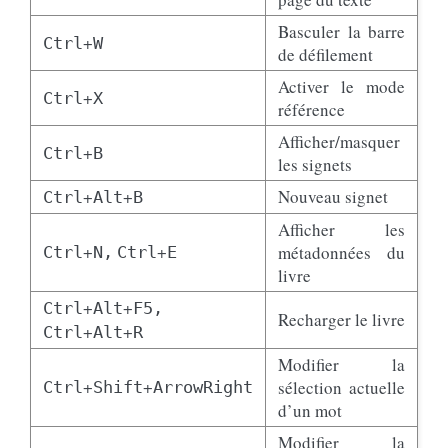
Basculer la barre
+
Ctrl
W
de défilement
Activer le mode
+
Ctrl
X
référence
Afficher/masquer
+
Ctrl
B
les signets
+
+
Nouveau signet
Ctrl
Alt
B
Afficher les
+
+
métadonnées du
Ctrl
N,
Ctrl
E
livre
+
+
Ctrl
Alt
F5,
Recharger le livre
+
+
Ctrl
Alt
R
Modifier la
+
+
sélection actuelle
Ctrl
Shift
ArrowRight
d’un mot
Modifier la