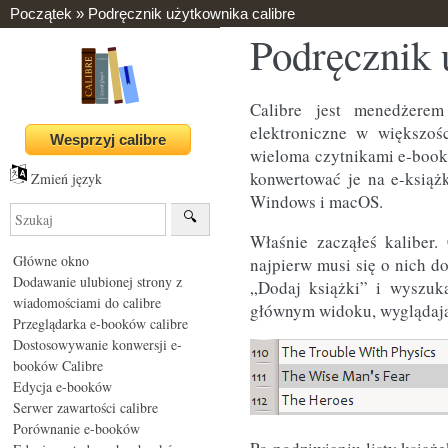
Początek
»
Podręcznik użytkownika calibre
Podręcznik 
Calibre jest menedżerem
elektroniczne w większoś
wieloma czytnikami e-book
konwertować je na e-książ
Zmień język
Windows i macOS.
Właśnie zacząłeś kaliber
Główne okno
najpierw musi się o nich do
Dodawanie ulubionej strony z
„Dodaj książki” i wyszuk
wiadomościami do calibre
głównym widoku, wyglądając
Przeglądarka e-booków calibre
Dostosowywanie konwersji e-
booków Calibre
Edycja e-booków
Serwer zawartości calibre
Porównanie e-booków