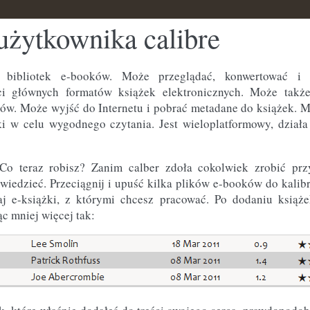
użytkownika calibre
 bibliotek e-booków. Może przeglądać, konwertować i 
ci głównych formatów książek elektronicznych. Może takż
ów. Może wyjść do Internetu i pobrać metadane do książek. M
ki w celu wygodnego czytania. Jest wieloplatformowy, dział
. Co teraz robisz? Zanim calber zdoła cokolwiek zrobić p
wiedzieć. Przeciągnij i upuść kilka plików e-booków do kalibr
aj e-książki, z którymi chcesz pracować. Po dodaniu książ
 mniej więcej tak: