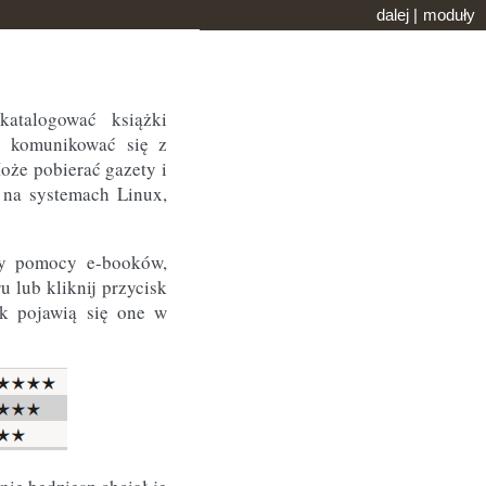
dalej
|
moduły
katalogować książki
e komunikować się z
oże pobierać gazety i
a na systemach Linux,
rzy pomocy e-booków,
u lub kliknij przycisk
ek pojawią się one w