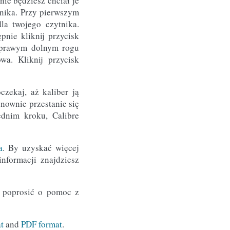
nie będziesz chciał je
lnika. Przy pierwszym
la twojego czytnika.
pnie kliknij przycisk
w prawym dolnym rogu
wa. Kliknij przycisk
czekaj, aż kaliber ją
onownie przestanie się
ednim kroku, Calibre
a
. By uzyskać więcej
informacji znajdziesz
o poprosić o pomoc z
t
and
PDF format
.