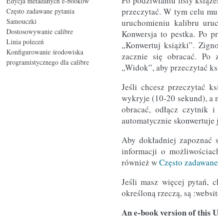
Po podziwianiu listy książe
Edycja metadanych e-booków
przeczytać. W tym celu mu
Często zadawane pytania
Samouczki
uruchomieniu kalibru uruc
Dostosowywanie calibre
Konwersja to pestka. Po pr
Linia poleceń
„Konwertuj książki”. Zign
Konfigurowanie środowiska
zacznie się obracać. Po 
programistycznego dla calibre
„Widok”, aby przeczytać ks
Jeśli chcesz przeczytać k
wykryje (10-20 sekund), a n
obracać, odłącz czytnik i
automatycznie skonwertuje 
Aby dokładniej zapoznać 
informacji o możliwościac
również w
Często zadawane
Jeśli masz więcej pytań,
określoną rzeczą, są :websi
An e-book version of this U