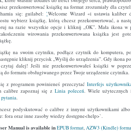
k, które właśnie dodałeś do treści swojego serca, prawdopodob
sisz przekonwertować książkę na format zrozumiały dla czyte
hamia się: guilabel:
`
Welcome Wizard «i ustawia kaliber d
ostu wybierz książkę, którą chcesz przekonwertować, a nastę
oruj na razie wszystkie opcje i kliknij „OK”. Mała ikona 
zakończeniu wirowania przekonwertowana książka jest goto
iążkę.
siążkę na swoim czytniku, podłącz czytnik do komputera, po
astępnie kliknij przycisk „Wyślij do urządzenia”. Gdy ikona p
 czytaj dalej! Jeśli nie przekonwertowałeś książki w poprz
ją do formatu obsługiwanego przez Twoje urządzenie czytnika.
się z programem powinieneś przeczytać
Interfejs użytkownik
h calibre zapoznaj się z
Linia poleceń
. Wiele użytecznych 
 pytania
.
 chcesz podyskutować o calibre z innymi użytkownikami alb
te: fora oraz inne zasoby wiedzy dostępne<help>`.
ser Manual is available in
EPUB format
,
AZW3 (Kindle) forma