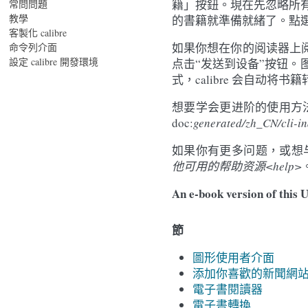
籍」按鈕。現在先忽略所
常問問題
教學
的書籍就準備就緒了。點
客製化 calibre
如果你想在你的阅读器上阅读
命令列介面
設定 calibre 開發環境
点击“发送到设备”按钮
式，calibre 会自动将
想要学会更进阶的使用方
doc:
generated/zh_CN/cli-i
如果你有更多问题，或想与
他可用的帮助资源<help>
An e-book version of this U
節
圖形使用者介面
添加你喜歡的新聞網
電子書閱讀器
電子書轉換