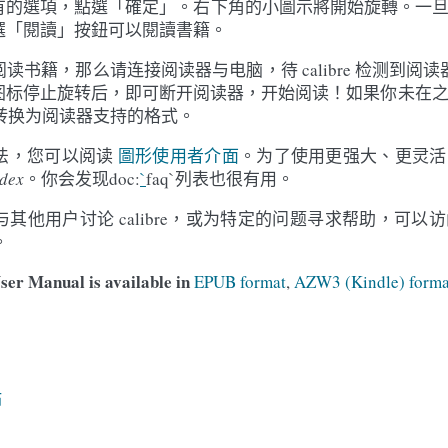
有的選項，點選「確定」。右下角的小圖示將開始旋轉。一
選「閱讀」按鈕可以閱讀書籍。
书籍，那么请连接阅读器与电脑，待 calibre 检测到阅读器
。图标停止旋转后，即可断开阅读器，开始阅读！如果你未在
书籍转换为阅读器支持的格式。
法，您可以阅读
圖形使用者介面
。为了使用更强大、更灵活
ndex
。你会发现doc:
`
faq`列表也很有用。
其他用户讨论 calibre，或为特定的问题寻求帮助，可以
。
ser Manual is available in
EPUB format
,
AZW3 (Kindle) forma
站