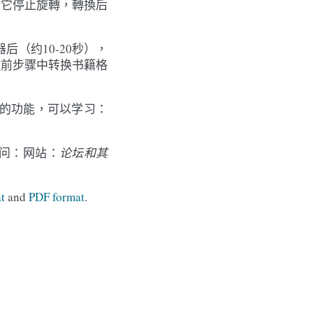
旦它停止旋轉，轉換后
后（约10-20秒），
之前步骤中转换书籍格
的功能，可以学习：
访问：网站：
论坛和其
t
and
PDF format
.