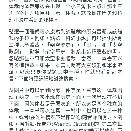
体裁的体裁旁边会出现一个小三角形。点击那个三
角形将打开项目并显示子体裁，就像你在历史和科
幻小说中看到的那样。
點選一個體裁可以搜索到該體裁的所有書籍或該體
裁的子類。例如，點選「科幻小說」可以提供所有
三種兒童體裁，「架空歷史」，「軍事」和「太空
歌劇」。點選「架空歷史」將給出這種體裁的書，
忽略那些軍事和太空歌劇體裁。當然，一本書可以
有多種體裁。如果一本書同時有太空歌劇和軍事流
派，那麼只要你點選其中一種，你就會看到那本
書。下面將更詳細地討論搜索。
从图片中可以看到的另一件事是，军事这一体裁出
现了两次，一次出现在历史下面，一次出现在科幻
下面。因为体裁是分层次的，所以这是两个独立的
体裁。一本书可以在其中一种中，也可以在另一种
中，或者(在这种情况下是怀疑的)两者兼而有之。例
如，温斯顿·丘吉尔(Winston Churchill)的“第二次世
界大战”(The Second World War)中的书可以放在“历