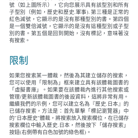
號（如上圖所示），它向您展示具有該型別和所有
子型別（例如，歷史和歷史.軍事). 第三種是正常的
紅色減號，它顯示的是沒有那種型別的書。第四個
是一個雙倍減號，它顯示的是沒有這種型別或子型
別的書。第五個是回到開始，沒有標記，意味著沒
有搜索。
限制
如果您搜索某一體裁，然後為其建立儲存的搜索，
您可以使用「限制為」框來建立具有該體裁圖書的
「虛擬書庫」。如果要在該體裁內進行其他搜索或
管理/更新該體裁圖書的後設資料，這將非常有用。
繼續我們的示例，您可以建立名為『歷史.日本』的
已儲存搜索，方法是：首先單擊「標記瀏覽器」中
的"日本歷史"體裁，將搜索放入搜索欄位，在已儲存
搜索欄位中輸入歷史.日本，然後按下「儲存搜索」
按鈕(右側帶有白色加號的綠色框)。