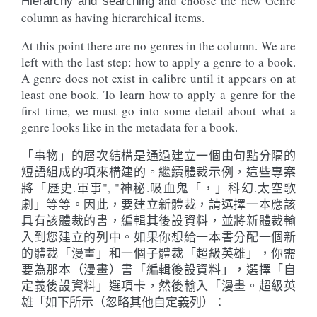
and choose the new Genre
Hierarchy and searching
column as having hierarchical items.
At this point there are no genres in the column. We are
left with the last step: how to apply a genre to a book.
A genre does not exist in calibre until it appears on at
least one book. To learn how to apply a genre for the
first time, we must go into some detail about what a
genre looks like in the metadata for a book.
「事物」的層次結構是通過建立一個由句點分隔的
短語組成的項來構建的。繼續體裁示例，這些專案
將「歷史.軍事", "神秘.吸血鬼「，」科幻.太空歌
劇」等等。因此，要建立新體裁，請選擇一本應該
具有該體裁的書，編輯其後設資料，並將新體裁輸
入到您建立的列中。如果你想給一本書分配一個新
的體裁「漫畫」和一個子體裁「超級英雄」，你需
要為那本（漫畫）書「編輯後設資料」，選擇「自
定義後設資料」選項卡，然後輸入「漫畫。超級英
雄「如下所示（忽略其他自定義列）：