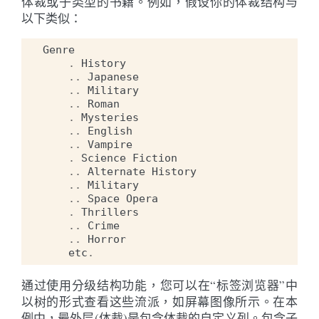
体裁或子类型的书籍。例如，假设你的体裁结构与
以下类似：
Genre
.
History
..
Japanese
..
Military
..
Roman
.
Mysteries
..
English
..
Vampire
.
Science
Fiction
..
Alternate
History
..
Military
..
Space
Opera
.
Thrillers
..
Crime
..
Horror
etc
.
通过使用分级结构功能，您可以在“标签浏览器”中
以树的形式查看这些流派，如屏幕图像所示。在本
例中，最外层(体裁)是包含体裁的自定义列。包含子