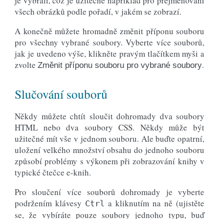
je vybrali, což je užitečné například pro přejmenování
všech obrázků podle pořadí, v jakém se zobrazí.
A konečně můžete hromadně změnit příponu souboru
pro všechny vybrané soubory. Vyberte více souborů,
jak je uvedeno výše, klikněte pravým tlačítkem myši a
zvolte
.
Změnit příponu souboru pro vybrané soubory
Slučování souborů
Někdy můžete chtít sloučit dohromady dva soubory
HTML nebo dva soubory CSS. Někdy může být
užitečné mít vše v jednom souboru. Ale buďte opatrní,
uložení velkého množství obsahu do jednoho souboru
způsobí problémy s výkonem při zobrazování knihy v
typické čtečce e-knih.
Pro sloučení více souborů dohromady je vyberte
podržením klávesy
a kliknutím na ně (ujistěte
Ctrl
se, že vybíráte pouze soubory jednoho typu, buď