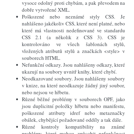
vysoce odolný proti chybám, a pak převodem na
dobře vytvořené XML.
Poškozené nebo neznámé styly CSS. Je
nahlášeno jakékoliv CSS, které není platné, nebo
které má vlastnosti nedefinované ve standardu
CSS 2.1 (a několik z CSS 3). CSS je
kontrolováno ve všech šablonách stylů,
vložených atributů stylů a značkách <style> v
souborech HTML.
Nefunkční odkazy. Jsou nahlášeny odkazy, které
ukazují na soubory uvnitř knihy, které chybí.
Neodkazované soubory. Jsou nahlášeny soubory
v knize, na které neodkazuje žádný jiný soubor,
nebo nejsou ve hřbetu.
Různé běžné problémy v souborech OPF, jako
jsou duplicitní položky hřbetu nebo manifestu,
poškozené atributy idref nebo metaznačky
obálek, chybějící požadované oddíly a tak dále.
Různé kontroly kompatibility na známé
problémy, které mohou způsobit nefunkčnost