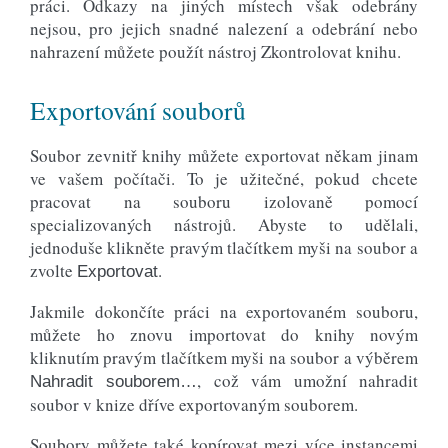
práci. Odkazy na jiných místech však odebrány
nejsou, pro jejich snadné nalezení a odebrání nebo
nahrazení můžete použít nástroj Zkontrolovat knihu.
Exportování souborů
Soubor zevnitř knihy můžete exportovat někam jinam
ve vašem počítači. To je užitečné, pokud chcete
pracovat na souboru izolovaně pomocí
specializovaných nástrojů. Abyste to udělali,
jednoduše klikněte pravým tlačítkem myši na soubor a
zvolte
.
Exportovat
Jakmile dokončíte práci na exportovaném souboru,
můžete ho znovu importovat do knihy novým
kliknutím pravým tlačítkem myši na soubor a výběrem
, což vám umožní nahradit
Nahradit souborem…
soubor v knize dříve exportovaným souborem.
Soubory můžete také kopírovat mezi více instancemi