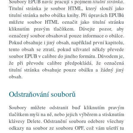
Soubory EPUB navíc pracují s pojmem
titulní stránka
.
Titulní stránka je soubor HTML, který slouží jako
titulní stránka nebo obálka knihy. Při úpravách EPUBů
můžete soubor HTML označit jako titulní stránku
kliknutím pravým tlačítkem. Dávejte pozor, aby
označený soubor obsahoval pouze informace o obálce.
Pokud obsahuje i jiný obsah, například první kapitolu,
tento obsah se ztratí, pokud uživatel někdy převede
soubor EPUB v calibre do jiného formátu. Důvodem je,
že při převodu calibre předpokládá, že označená
titulní stránka obsahuje pouze obálku a žádný jiný
obsah.
Odstraňování souborů
Soubory můžete odstranit buď kliknutím pravým
tlačítkem myši na ně, nebo jejich výběrem a stisknutím
klávesy Delete. Odstranění souboru odebere všechny
odkazy na soubor ze souboru OPF, což vám ušetří tu