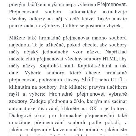
pravým tlačítkem myši na něj a výběrem
.
Přejmenovat
Přejmenování souboru automaticky aktualizuje
všechny odkazy na něj v celé knize. Takže musíte
pouze zadat nový název, Calibre se postará o zbytek.
Můžete také hromadně přejmenovat mnoho souborů
najednou. To je užitečné, pokud chcete, aby soubory
měly nějaký jednoduchý vzor názvu. Například
můžete chtít přejmenovat všechny soubory HTML, aby
měly názvy Kapitola-1.html, Kapitola-2.html a tak
dále. Vyberte soubory, které chcete hromadně
přejmenovat, podržením klávesy
nebo
a
Shift
Ctrl
kliknutím na soubory. Pak klikněte pravým tlačítkem
myši a vyberte
Hromadně přejmenovat vybrané
. Zadejte předponu a číslo, kterým má začínat
soubory
automatické číslování, klikněte na OK a je hotovo.
Dialogové okno pro hromadné přejmenování také
umožňuje přejmenování souborů podle pořadí, v
jakém se objevují v knize namísto pořadí, v jakém jste