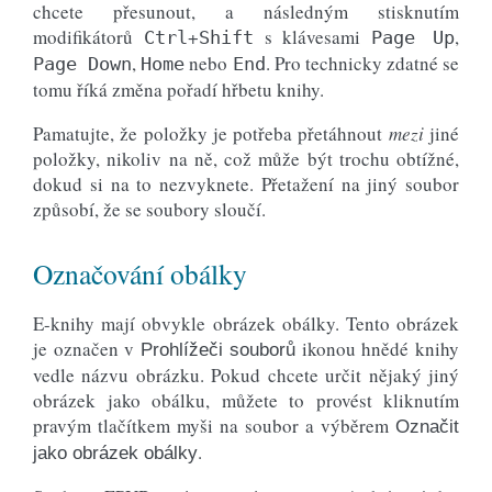
chcete přesunout, a následným stisknutím
modifikátorů
+
s klávesami
,
Ctrl
Shift
Page Up
,
nebo
. Pro technicky zdatné se
Page Down
Home
End
tomu říká změna pořadí hřbetu knihy.
Pamatujte, že položky je potřeba přetáhnout
mezi
jiné
položky, nikoliv na ně, což může být trochu obtížné,
dokud si na to nezvyknete. Přetažení na jiný soubor
způsobí, že se soubory sloučí.
Označování obálky
E-knihy mají obvykle obrázek obálky. Tento obrázek
je označen v
ikonou hnědé knihy
Prohlížeči souborů
vedle názvu obrázku. Pokud chcete určit nějaký jiný
obrázek jako obálku, můžete to provést kliknutím
pravým tlačítkem myši na soubor a výběrem
Označit
.
jako obrázek obálky