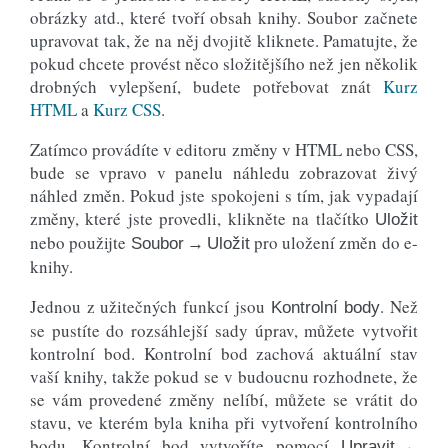
obrázky atd., které tvoří obsah knihy. Soubor začnete
upravovat tak, že na něj dvojitě kliknete. Pamatujte, že
pokud chcete provést něco složitějšího než jen několik
drobných vylepšení, budete potřebovat znát
Kurz
HTML
a
Kurz CSS
.
Zatímco provádíte v editoru změny v HTML nebo CSS,
bude se vpravo v panelu náhledu zobrazovat živý
náhled změn. Pokud jste spokojeni s tím, jak vypadají
změny, které jste provedli, klikněte na tlačítko
Uložit
nebo použijte
pro uložení změn do e-
Soubor → Uložit
knihy.
Jednou z užitečných funkcí jsou
. Než
Kontrolní body
se pustíte do rozsáhlejší sady úprav, můžete vytvořit
kontrolní bod. Kontrolní bod zachová aktuální stav
vaší knihy, takže pokud se v budoucnu rozhodnete, že
se vám provedené změny nelíbí, můžete se vrátit do
stavu, ve kterém byla kniha při vytvoření kontrolního
bodu. Kontrolní bod vytvoříte pomocí
Upravit →