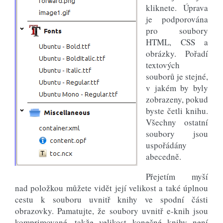
kliknete. Úprava
je podporována
pro soubory
HTML, CSS a
obrázky. Pořadí
textových
souborů je stejné,
v jakém by byly
zobrazeny, pokud
byste četli knihu.
Všechny ostatní
soubory jsou
uspořádány
abecedně.
Přejetím myší
nad položkou můžete vidět její velikost a také úplnou
cestu k souboru uvnitř knihy ve spodní části
obrazovky. Pamatujte, že soubory uvnitř e-knih jsou
komprimované, takže velikost konečné knihy není