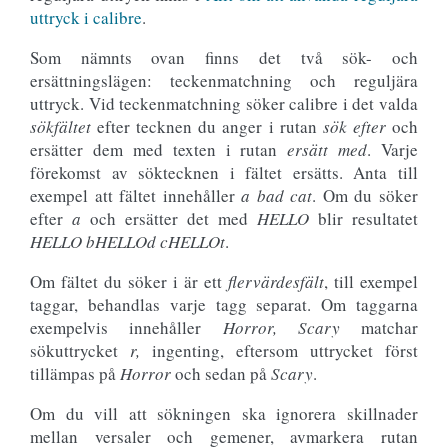
uttryck i calibre
.
Som nämnts ovan finns det två sök- och
ersättningslägen: teckenmatchning och reguljära
uttryck. Vid teckenmatchning söker calibre i det valda
sökfältet
efter tecknen du anger i rutan
sök efter
och
ersätter dem med texten i rutan
ersätt med
. Varje
förekomst av söktecknen i fältet ersätts. Anta till
exempel att fältet innehåller
a bad cat
. Om du söker
efter
a
och ersätter det med
HELLO
blir resultatet
HELLO bHELLOd cHELLOt
.
Om fältet du söker i är ett
flervärdesfält
, till exempel
taggar, behandlas varje tagg separat. Om taggarna
exempelvis innehåller
Horror, Scary
matchar
sökuttrycket
r,
ingenting, eftersom uttrycket först
tillämpas på
Horror
och sedan på
Scary
.
Om du vill att sökningen ska ignorera skillnader
mellan versaler och gemener, avmarkera rutan