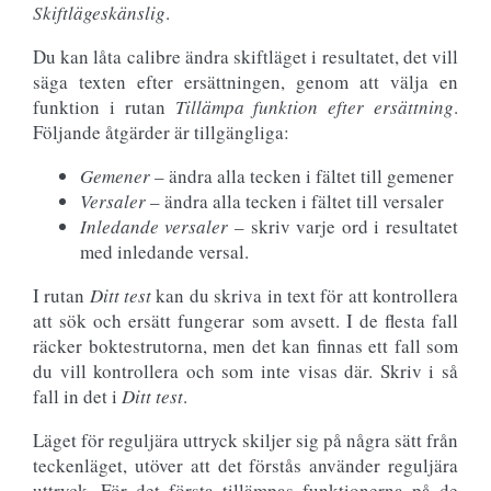
Skiftlägeskänslig
.
Du kan låta calibre ändra skiftläget i resultatet, det vill
säga texten efter ersättningen, genom att välja en
funktion i rutan
Tillämpa funktion efter ersättning
.
Följande åtgärder är tillgängliga:
Gemener
– ändra alla tecken i fältet till gemener
Versaler
– ändra alla tecken i fältet till versaler
Inledande versaler
– skriv varje ord i resultatet
med inledande versal.
I rutan
Ditt test
kan du skriva in text för att kontrollera
att sök och ersätt fungerar som avsett. I de flesta fall
räcker boktestrutorna, men det kan finnas ett fall som
du vill kontrollera och som inte visas där. Skriv i så
fall in det i
Ditt test
.
Läget för reguljära uttryck skiljer sig på några sätt från
teckenläget, utöver att det förstås använder reguljära
uttryck. För det första tillämpas funktionerna på de