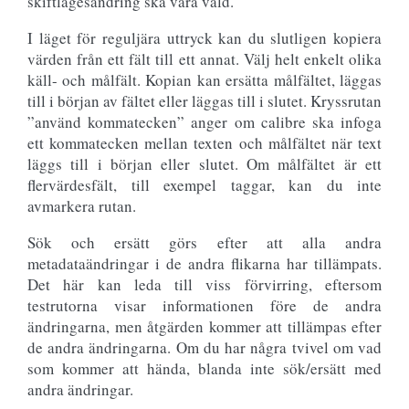
skiftlägesändring ska vara vald.
I läget för reguljära uttryck kan du slutligen kopiera
värden från ett fält till ett annat. Välj helt enkelt olika
käll- och målfält. Kopian kan ersätta målfältet, läggas
till i början av fältet eller läggas till i slutet. Kryssrutan
”använd kommatecken” anger om calibre ska infoga
ett kommatecken mellan texten och målfältet när text
läggs till i början eller slutet. Om målfältet är ett
flervärdesfält, till exempel taggar, kan du inte
avmarkera rutan.
Sök och ersätt görs efter att alla andra
metadataändringar i de andra flikarna har tillämpats.
Det här kan leda till viss förvirring, eftersom
testrutorna visar informationen före de andra
ändringarna, men åtgärden kommer att tillämpas efter
de andra ändringarna. Om du har några tvivel om vad
som kommer att hända, blanda inte sök/ersätt med
andra ändringar.