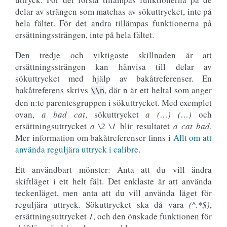
delar av strängen som matchas av sökuttrycket, inte på
hela fältet. För det andra tillämpas funktionerna på
ersättningssträngen, inte på hela fältet.
Den tredje och viktigaste skillnaden är att
ersättningssträngen kan hänvisa till delar av
sökuttrycket med hjälp av bakåtreferenser. En
bakåtreferens skrivs
, där n är ett heltal som anger
\\n
den n:te parentesgruppen i sökuttrycket. Med exemplet
ovan,
a bad cat
, sökuttrycket
a (…) (…)
och
ersättningsuttrycket
a \2 \1
blir resultatet
a cat bad
.
Mer information om bakåtreferenser finns i
Allt om att
använda reguljära uttryck i calibre
.
Ett användbart mönster: Anta att du vill ändra
skiftläget i ett helt fält. Det enklaste är att använda
teckenläget, men anta att du vill använda läget för
reguljära uttryck. Sökuttrycket ska då vara
(^.*$)
,
ersättningsuttrycket
1
, och den önskade funktionen för