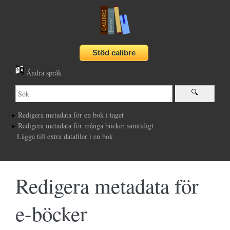
Ändra språk
Redigera metadata för en bok i taget
Redigera metadata för många böcker samtidigt
Lägga till extra datafiler i en bok
Redigera metadata för
e-böcker