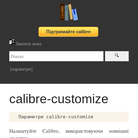
Змінити мову
[параметри]
calibre-customize
Налаштуйте Calibre, використовуючи зовнішні
додатки.