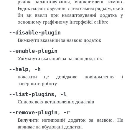
рядок налаштовування, відокремлені комою.
Рядок налаштовування є тим самим рядком, який
би ви ввели при налаштовуванні додатка у
основному графічному інтерфейсі calibre.
--disable-plugin
Вимкнути вказаний за назвою додаток
--enable-plugin
Увімкнути вказаний за назвою додаток
--help
-h
,
показати це довідкове повідомлення і
завершити роботу
--list-plugins
-l
,
Список всіх встановлених додатків
--remove-plugin
-r
,
Вилучити нетиповий додаток за назвою. Не
впливає на вбудовані додатки.