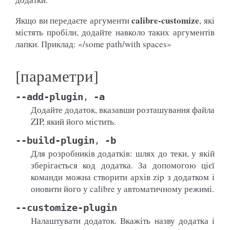
calibre-customize
Якщо ви передаєте аргументи
, які
містять пробіли, додайте навколо таких аргументів
лапки. Приклад: «/some path/with spaces»
[параметри]
--add-plugin
-a
,
Додайте додаток, вказавши розташування файла
ZIP, який його містить.
--build-plugin
-b
,
Для розробників додатків: шлях до теки, у якій
зберігається код додатка. За допомогою цієї
команди можна створити архів zip з додатком і
оновити його у calibre у автоматичному режимі.
--customize-plugin
Налаштувати додаток. Вкажіть назву додатка і