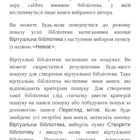
зору calibre виникне бібліотека, у якій
міститимуться лише книги вибраного автора.
Ви можете будь-коли повернутися до режиму
показу усієї бібліотеки натисканням кнопки
з наступним вибором пункту
Віртуальна бібліотека
із назвою
.
<Немає>
Віртуальні бібліотеки засновано на
пошуках
. Ви
можете скористатися результатами будь-якого
пошуку для створення віртуальної бібліотеки. Така
віртуальна бібліотека міститиме лише книги, які
відповідають критеріям пошуку. Для створення
такої бібліотеки слід спочатку ввести критерій
пошуку на панелі пошуку або побудувати пошук за
допомогою панелі
. Коли буде
Перегляд міток
знайдено усі потрібні вам книги, натисніть кнопку
, виберіть пункт
Віртуальна бібліотека
Створити
і введіть назву нової віртуальної
бібліотеку
бібліотеки. Програма створить віртуальну