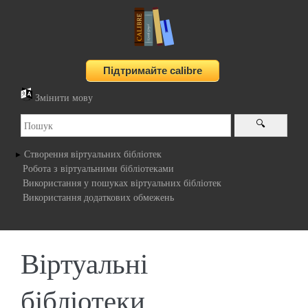
Змінити мову
Створення віртуальних бібліотек
Робота з віртуальними бібліотеками
Використання у пошуках віртуальних бібліотек
Використання додаткових обмежень
Віртуальні
бібліотеки