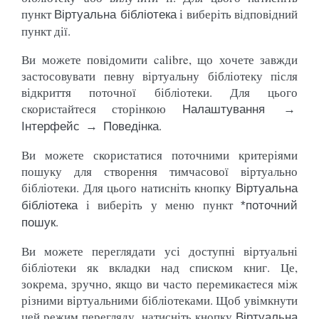
пункт
і виберіть відповідний
Віртуальна бібліотека
пункт дії.
Ви можете повідомити calibre, що хочете завжди
застосовувати певну віртуальну бібліотеку після
відкриття поточної бібліотеки. Для цього
скористайтеся сторінкою
Налаштування →
.
Інтерфейс → Поведінка
Ви можете скористатися поточними критеріями
пошуку для створення тимчасової віртуально
бібліотеки. Для цього натисніть кнопку
Віртуальна
і виберіть у меню пункт
бібліотека
*поточний
.
пошук
Ви можете переглядати усі доступні віртуальні
бібліотеки як вкладки над списком книг. Це,
зокрема, зручно, якщо ви часто перемикаєтеся між
різними віртуальними бібліотеками. Щоб увімкнути
цей режим перегляду, натисніть кнопку
Віртуальна