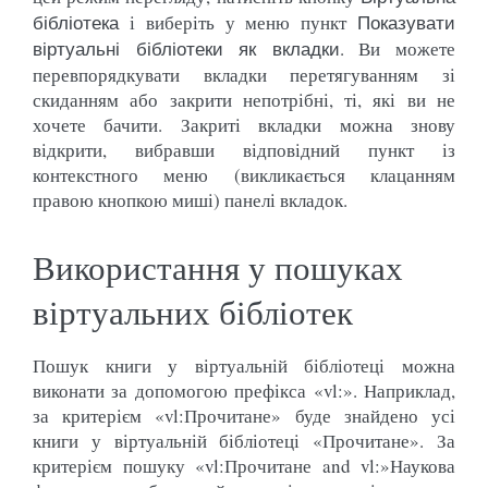
і виберіть у меню пункт
бібліотека
Показувати
. Ви можете
віртуальні бібліотеки як вкладки
перевпорядкувати вкладки перетягуванням зі
скиданням або закрити непотрібні, ті, які ви не
хочете бачити. Закриті вкладки можна знову
відкрити, вибравши відповідний пункт із
контекстного меню (викликається клацанням
правою кнопкою миші) панелі вкладок.
Використання у пошуках
віртуальних бібліотек
Пошук книги у віртуальній бібліотеці можна
виконати за допомогою префікса «vl:». Наприклад,
за критерієм «vl:Прочитане» буде знайдено усі
книги у віртуальній бібліотеці «Прочитане». За
критерієм пошуку «vl:Прочитане and vl:»Наукова