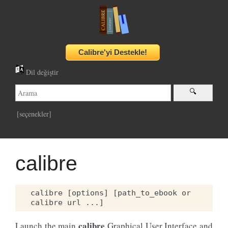
Dil değiştir
[seçenekler]
calibre
calibre [options] [path_to_ebook or 
calibre
Launch the main
Graphical User Interface and