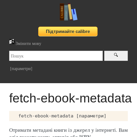
Змінити мову
[параметри]
fetch-ebook-metadata
Отримати метадані книги із джерел у інтернеті. Вам
слід вказати назву, авторів або ISBN.