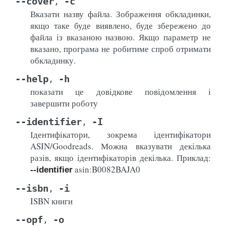
--cover
-c
,
Вказати назву файла. Зображення обкладинки,
якщо таке буде виявлено, буде збережено до
файла із вказаною назвою. Якщо параметр не
вказано, програма не робитиме спроб отримати
обкладинку.
--help
-h
,
показати це довідкове повідомлення і
завершити роботу
--identifier
-I
,
Ідентифікатори, зокрема ідентифікатори
ASIN/Goodreads. Можна вказувати декілька
разів, якщо ідентифікаторів декілька. Приклад:
asin:B0082BAJA0
--identifier
--isbn
-i
,
ISBN книги
--opf
-o
,