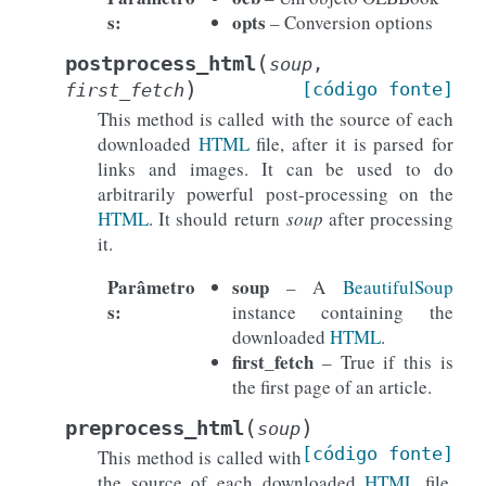
s
:
opts
– Conversion options
(
postprocess_html
soup
,
)
[código
fonte]
first_fetch
This method is called with the source of each
downloaded
HTML
file, after it is parsed for
links and images. It can be used to do
arbitrarily powerful post-processing on the
HTML
. It should return
soup
after processing
it.
Parâmetro
soup
– A
BeautifulSoup
s
:
instance containing the
downloaded
HTML
.
first_fetch
– True if this is
the first page of an article.
(
)
preprocess_html
soup
[código
fonte]
This method is called with
the source of each downloaded
HTML
file,