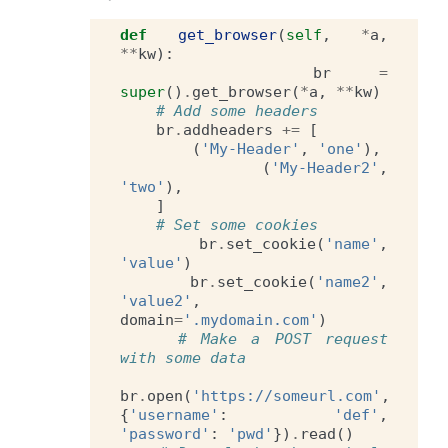
def
get_browser
(
self
,
*
a
,
**
kw
):
br
=
super
()
.
get_browser
(
*
a
,
**
kw
)
# Add some headers
br
.
addheaders
+=
[
(
'My-Header'
,
'one'
),
(
'My-Header2'
,
'two'
),
]
# Set some cookies
br
.
set_cookie
(
'name'
,
'value'
)
br
.
set_cookie
(
'name2'
,
'value2'
,
domain
=
'.mydomain.com'
)
# Make a POST request 
with some data
br
.
open
(
'https://someurl.com'
,
{
'username'
:
'def'
,
'password'
:
'pwd'
})
.
read
()