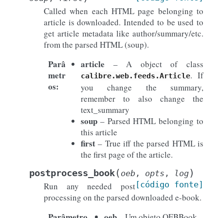
Called when each HTML page belonging to
article is downloaded. Intended to be used to
get article metadata like author/summary/etc.
from the parsed HTML (soup).
Parâ
article
– A object of class
metr
. If
calibre.web.feeds.Article
os
:
you change the summary,
remember to also change the
text_summary
soup
– Parsed HTML belonging to
this article
first
– True iff the parsed HTML is
the first page of the article.
(
)
postprocess_book
oeb
,
opts
,
log
[código
fonte]
Run any needed post
processing on the parsed downloaded e-book.
Parâmetro
oeb
– Um objeto OEBBook