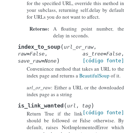
for the specified URL, override this method in
your subclass, returning self.delay by default
for URLs you do not want to affect.
Retorno
:
A floating point number, the
delay in seconds.
(
index_to_soup
url_or_raw
,
raw
=
False
,
as_tree
=
False
,
)
[código
fonte]
save_raw
=
None
Convenience method that takes an URL to the
index page and returns a
BeautifulSoup
of it.
url_or_raw
: Either a URL or the downloaded
index page as a string
(
)
is_link_wanted
url
,
tag
[código
fonte]
Return True if the link
should be followed or False otherwise. By
default, raises NotImplementedError which