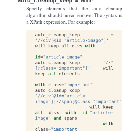
auto_cleanup_keep
=
None
Specify elements that the auto cleanup
algorithm should never remove. The syntax is
a XPath expression. For example:
auto_cleanup_keep
=
'//div[@id="article-image"]'
will
keep
all
divs
with
id
=
"article-image"
auto_cleanup_keep
=
'//*
[@class="important"]'
will
keep
all
elements
with
class
=
"important"
auto_cleanup_keep
=
'//div[@id="article-
image"]|//span[@class="important"]'
will
keep
all
divs
with
id
=
"article-
image"
and
spans
with
class
=
"important"