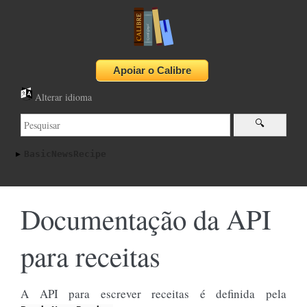
Alterar idioma
BasicNewsRecipe
Documentação da API
para receitas
A API para escrever receitas é definida pela