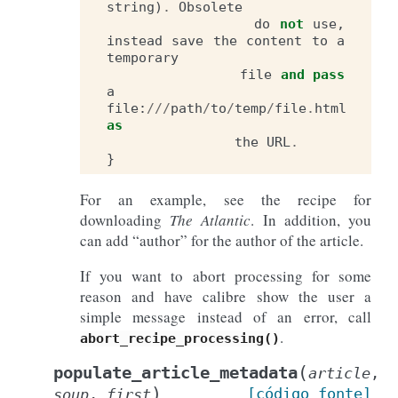
string
)
.
Obsolete
do
not
use
,
instead
save
the
content
to
a
temporary
file
and
pass
a
file
:
///
path
/
to
/
temp
/
file
.
html
as
the
URL
.
}
For an example, see the recipe for
downloading
The Atlantic
. In addition, you
can add “author” for the author of the article.
If you want to abort processing for some
reason and have calibre show the user a
simple message instead of an error, call
.
abort_recipe_processing()
(
populate_article_metadata
article
,
)
[código
fonte]
soup
,
first