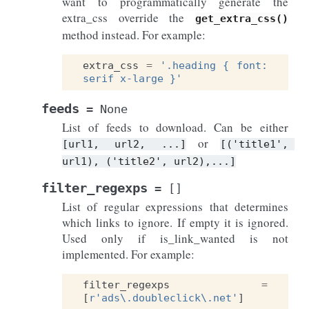
want to programmatically generate the
extra_css override the
get_extra_css()
method instead. For example:
extra_css
=
'.heading { font: 
serif x-large }'
feeds
=
None
List of feeds to download. Can be either
or
[url1,
url2,
...]
[('title1',
url1),
('title2',
url2),...]
filter_regexps
=
[]
List of regular expressions that determines
which links to ignore. If empty it is ignored.
Used only if is_link_wanted is not
implemented. For example:
filter_regexps
=
[
r
'ads\.doubleclick\.net'
]