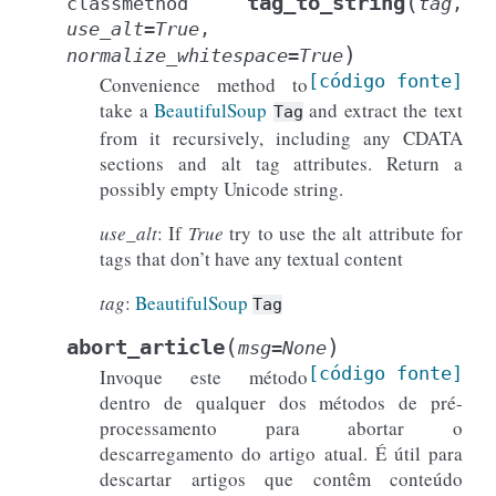
(
tag_to_string
classmethod
tag
,
use_alt
=
True
,
)
normalize_whitespace
=
True
[código
fonte]
Convenience method to
take a
BeautifulSoup
and extract the text
Tag
from it recursively, including any CDATA
sections and alt tag attributes. Return a
possibly empty Unicode string.
use_alt
: If
True
try to use the alt attribute for
tags that don’t have any textual content
tag
:
BeautifulSoup
Tag
(
)
abort_article
msg
=
None
[código
fonte]
Invoque este método
dentro de qualquer dos métodos de pré-
processamento para abortar o
descarregamento do artigo atual. É útil para
descartar artigos que contêm conteúdo