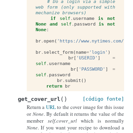
# Do a login via a simple 
web form (only supported with 
mechanize browsers)
if
self
.
username
is
not
None
and
self
.
password
is
not
None
:
br
.
open
(
'https://www.nytimes.com/aut
br
.
select_form
(
name
=
'login'
)
br
[
'USERID'
]
=
self
.
username
br
[
'PASSWORD'
]
=
self
.
password
br
.
submit
()
return
br
(
)
get_cover_url
[código
fonte]
Return a
URL
to the cover image for this issue
or
None
. By default it returns the value of the
member
self.cover_url
which is normally
None
. If you want your recipe to download a