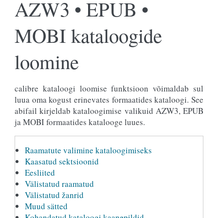
AZW3 • EPUB •
MOBI kataloogide
loomine
calibre kataloogi loomise funktsioon võimaldab sul
luua oma kogust erinevates formaatides kataloogi. See
abifail kirjeldab kataloogimise valikuid AZW3, EPUB
ja MOBI formaatides katalooge luues.
Raamatute valimine kataloogimiseks
Kaasatud sektsioonid
Eesliited
Välistatud raamatud
Välistatud žanrid
Muud sätted
Kohandatud kataloogi kaanepildid