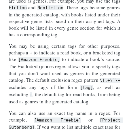
are used as genres. For example, you may use the tags
and
. These tags become genres
Fiction
Nonfiction
in the generated catalog, with books listed under their
respective genre lists based on their assigned tags. A
book will be listed in every genre section for which it
has a corresponding tag.
You may be using certain tags for other purposes,
perhaps a + to indicate a read book, or a bracketed tag
like
to indicate a book’s source.
[Amazon
Freebie]
The
regex allows you to specify tags
Excluded genres
that you don’t want used as genres in the generated
catalog. The default exclusion regex pattern
\[.+\]\+
excludes any tags of the form
, as well as
[tag]
excluding
, the default tag for read books, from being
+
used as genres in the generated catalog.
You can also use an exact tag name in a regex. For
example,
or
[Amazon
Freebie]
[Project
. If you want to list multiple exact tags for
Gutenberg]