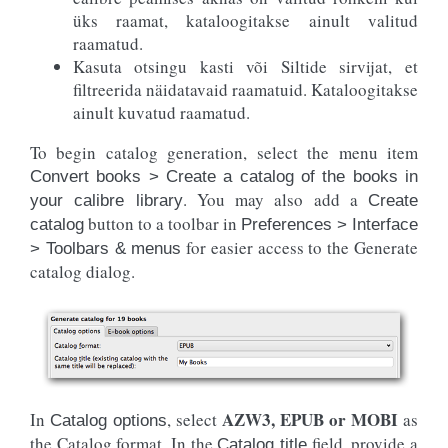
üks raamat, kataloogitakse ainult valitud
raamatud.
Kasuta otsingu kasti või Siltide sirvijat, et
filtreerida näidatavaid raamatuid. Kataloogitakse
ainult kuvatud raamatud.
To begin catalog generation, select the menu item
Convert books > Create a catalog of the books in
. You may also add a
your calibre library
Create
button to a toolbar in
catalog
Preferences > Interface
for easier access to the Generate
> Toolbars & menus
catalog dialog.
AZW3, EPUB or MOBI
In
, select
as
Catalog options
the Catalog format. In the
field, provide a
Catalog title