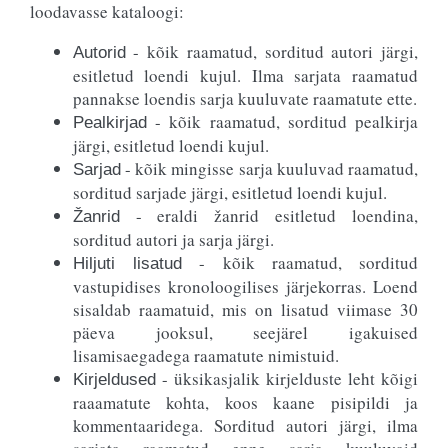
loodavasse kataloogi:
- kõik raamatud, sorditud autori järgi,
Autorid
esitletud loendi kujul. Ilma sarjata raamatud
pannakse loendis sarja kuuluvate raamatute ette.
- kõik raamatud, sorditud pealkirja
Pealkirjad
järgi, esitletud loendi kujul.
- kõik mingisse sarja kuuluvad raamatud,
Sarjad
sorditud sarjade järgi, esitletud loendi kujul.
- eraldi žanrid esitletud loendina,
Žanrid
sorditud autori ja sarja järgi.
- kõik raamatud, sorditud
Hiljuti lisatud
vastupidises kronoloogilises järjekorras. Loend
sisaldab raamatuid, mis on lisatud viimase 30
päeva jooksul, seejärel igakuised
lisamisaegadega raamatute nimistuid.
- üksikasjalik kirjelduste leht kõigi
Kirjeldused
raaamatute kohta, koos kaane pisipildi ja
kommentaaridega. Sorditud autori järgi, ilma