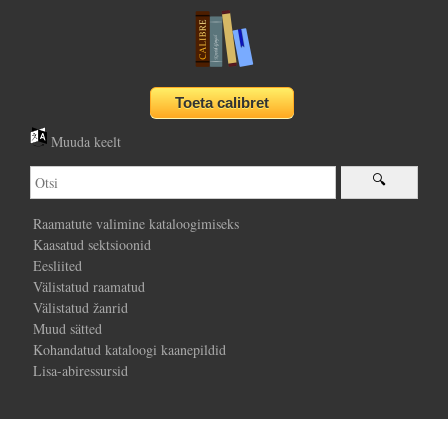
Muuda keelt
Raamatute valimine kataloogimiseks
Kaasatud sektsioonid
Eesliited
Välistatud raamatud
Välistatud žanrid
Muud sätted
Kohandatud kataloogi kaanepildid
Lisa-abiressursid