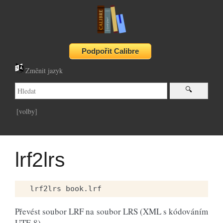
Změnit jazyk
[volby]
lrf2lrs
Převést soubor LRF na soubor LRS (XML s kódováním
UTF-8)