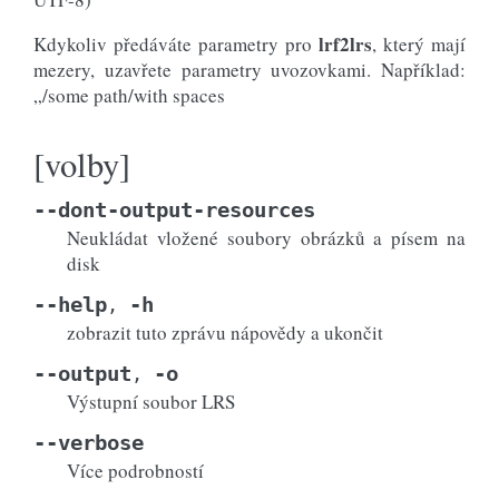
lrf2lrs
Kdykoliv předáváte parametry pro
, který mají
mezery, uzavřete parametry uvozovkami. Například:
„/some path/with spaces
[volby]
--dont-output-resources
Neukládat vložené soubory obrázků a písem na
disk
--help
-h
,
zobrazit tuto zprávu nápovědy a ukončit
--output
-o
,
Výstupní soubor LRS
--verbose
Více podrobností