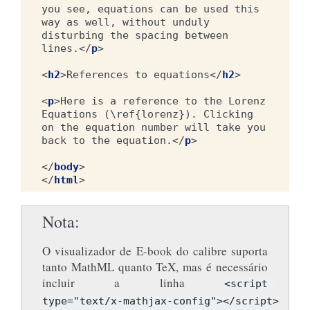
you see, equations can be used this 
way as well, without unduly

disturbing the spacing between 
lines.
</
p
>
<
h2
>
References to equations
</
h2
>
<
p
>
Here is a reference to the Lorenz 
Equations (\ref{lorenz}). Clicking 
on the equation number will take you 
back to the equation.
</
p
>
</
body
>
</
html
>
Nota
O visualizador de E-book do calibre suporta
tanto MathML quanto TeX, mas é necessário
incluir a linha
<script
type="text/x-mathjax-config"></script>