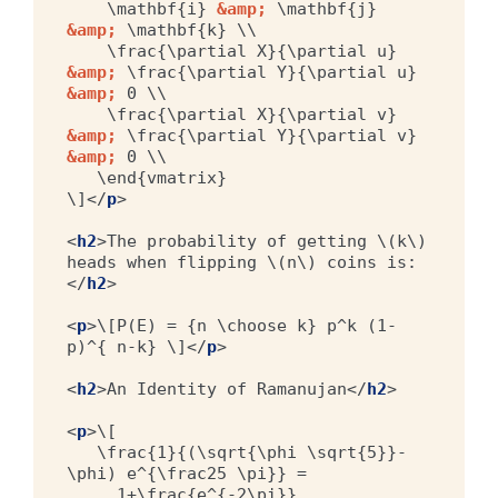
    \mathbf{i} 
&amp;
 \mathbf{j} 
&amp;
 \mathbf{k} \\

    \frac{\partial X}{\partial u} 
&amp;
 \frac{\partial Y}{\partial u} 
&amp;
 0 \\

    \frac{\partial X}{\partial v} 
&amp;
 \frac{\partial Y}{\partial v} 
&amp;
 0 \\

   \end{vmatrix}

\]
</
p
>
<
h2
>
The probability of getting \(k\) 
heads when flipping \(n\) coins is:
</
h2
>
<
p
>
\[P(E) = {n \choose k} p^k (1-
p)^{ n-k} \]
</
p
>
<
h2
>
An Identity of Ramanujan
</
h2
>
<
p
>
\[

   \frac{1}{(\sqrt{\phi \sqrt{5}}-
\phi) e^{\frac25 \pi}} =

     1+\frac{e^{-2\pi}} 