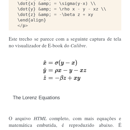
\
dot
{
x
}
&
amp
;
=
 \
sigma
(
y
-
x
)
 \\

\
dot
{
y
}
&
amp
;
=
 \
rho
x
-
y
-
xz
 \\

\
dot
{
z
}
&
amp
;
=
-
\
beta
z
+
xy
\
end
{
align
}
</
p
>
Este trecho se parece com a seguinte captura de tela
no visualizador de E-book do
Calibre
.
The Lorenz Equations
O arquivo
HTML
completo, com mais equações e
matemática embutida, é reproduzido abaixo. É