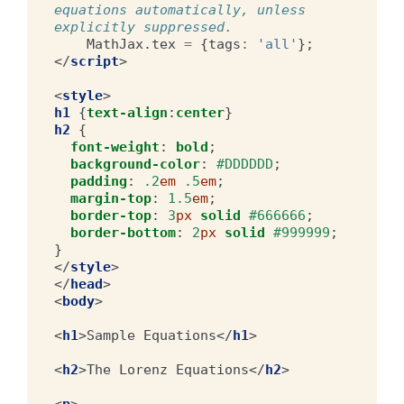
equations automatically, unless 
explicitly suppressed.
MathJax
.
tex
=
{
tags
:
'all'
};
</
script
>
<
style
>
h1
{
text-align
:
center
}
h2
{
font-weight
:
bold
;
background-color
:
#DDDDDD
;
padding
:
.2
em
.5
em
;
margin-top
:
1.5
em
;
border-top
:
3
px
solid
#666666
;
border-bottom
:
2
px
solid
#999999
;
}
</
style
>
</
head
>
<
body
>
<
h1
>
Sample Equations
</
h1
>
<
h2
>
The Lorenz Equations
</
h2
>