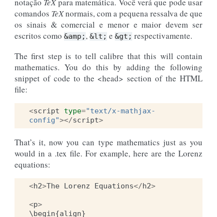
notação
TeX
para matemática. Você verá que pode usar
comandos
TeX
normais, com a pequena ressalva de que
os sinais & comercial e menor e maior devem ser
escritos como
,
e
respectivamente.
&amp;
&lt;
&gt;
The first step is to tell calibre that this will contain
mathematics. You do this by adding the following
snippet of code to the <head> section of the HTML
file:
<
script
type
=
"text/x-mathjax-
config"
></
script
>
That’s it, now you can type mathematics just as you
would in a .tex file. For example, here are the Lorenz
equations:
<
h2
>
The
Lorenz
Equations
</
h2
>
<
p
>
\
begin
{
align
}