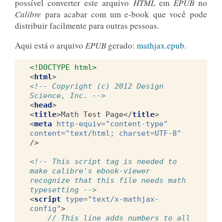
possível converter este arquivo
HTML
em
EPUB
no
Calibre
para acabar com um e-book que você pode
distribuir facilmente para outras pessoas.
Aqui está o arquivo
EPUB
gerado:
mathjax.epub
.
<!DOCTYPE html>
<
html
>
<!-- Copyright (c) 2012 Design 
Science, Inc. -->
<
head
>
<
title
>
Math Test Page
</
title
>
<
meta
http-equiv
=
"content-type"
content
=
"text/html; charset=UTF-8"
/>
<!-- This script tag is needed to 
make calibre's ebook-viewer 
recognize that this file needs math 
typesetting -->
<
script
type
=
"text/x-mathjax-
config"
>
// This line adds numbers to all 