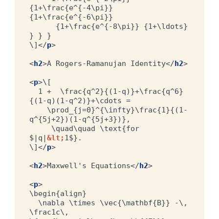
{1+\frac{e^{-4\pi}} 
{1+\frac{e^{-6\pi}}

      {1+\frac{e^{-8\pi}} {1+\ldots} 
} } }

\]
</
p
>
<
h2
>
A Rogers-Ramanujan Identity
</
h2
>
<
p
>
\[

  1 +  \frac{q^2}{(1-q)}+\frac{q^6}
{(1-q)(1-q^2)}+\cdots =

    \prod_{j=0}^{\infty}\frac{1}{(1-
q^{5j+2})(1-q^{5j+3})},

     \quad\quad \text{for 
$|q|
&lt;
1$}.

\]
</
p
>
<
h2
>
Maxwell's Equations
</
h2
>
<
p
>
\begin{align}

  \nabla \times \vec{\mathbf{B}} -\, 
\frac1c\, 