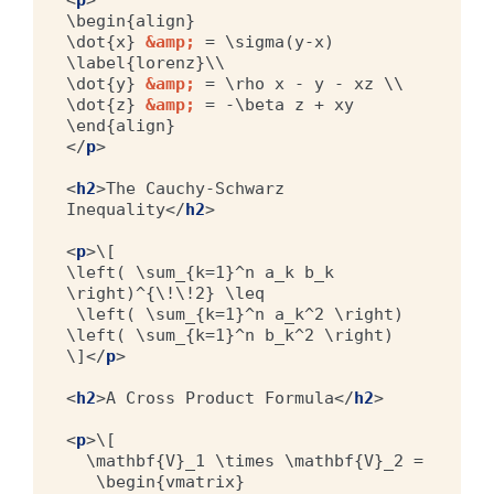
<
p
>
\begin{align}

\dot{x} 
&amp;
 = \sigma(y-x) 
\label{lorenz}\\

\dot{y} 
&amp;
 = \rho x - y - xz \\

\dot{z} 
&amp;
 = -\beta z + xy

</
p
>
<
h2
>
The Cauchy-Schwarz 
Inequality
</
h2
>
<
p
>
\[

\left( \sum_{k=1}^n a_k b_k 
\right)^{\!\!2} \leq

 \left( \sum_{k=1}^n a_k^2 \right) 
\left( \sum_{k=1}^n b_k^2 \right)

\]
</
p
>
<
h2
>
A Cross Product Formula
</
h2
>
<
p
>
\[

  \mathbf{V}_1 \times \mathbf{V}_2 =

   \begin{vmatrix}
