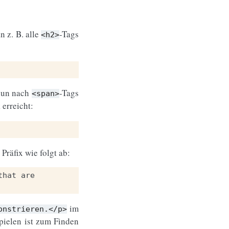
 z. B. alle
-Tags
<h2>
nun nach
-Tags
<span>
erreicht:
räfix wie folgt ab:
that
are
im
onstrieren.</p>
pielen ist zum Finden