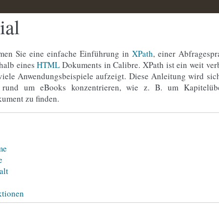
ial
men Sie eine einfache Einführung in
XPath
, einer Abfragesp
rhalb eines
HTML
Dokuments in Calibre. XPath ist ein weit verb
viele Anwendungsbeispiele aufzeigt. Diese Anleitung wird si
rund um eBooks konzentrieren, wie z. B. um Kapitelübe
ument zu finden.
me
e
alt
ktionen