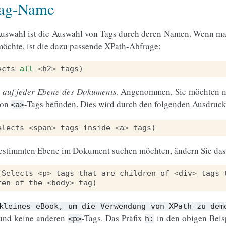
Tag-Name
Auswahl ist die Auswahl von Tags durch deren Namen. Wenn man
öchte, ist die dazu passende XPath-Abfrage:
ects
all
<
h2
>
tags
)
 auf jeder Ebene des Dokuments
. Angenommen, Sie möchten 
von
-Tags befinden. Dies wird durch den folgenden Ausdruck 
<a>
elects
<
span
>
tags
inside
<
a
>
tags
)
estimmten Ebene im Dokument suchen möchten, ändern Sie das P
(
Selects
<
p
>
tags
that
are
children
of
<
div
>
tags
ren
of
the
<
body
>
tag
)
kleines
eBook,
um
die
Verwendung
von
XPath
zu
dem
und keine anderen
-Tags. Das Präfix
in den obigen Beis
<p>
h: