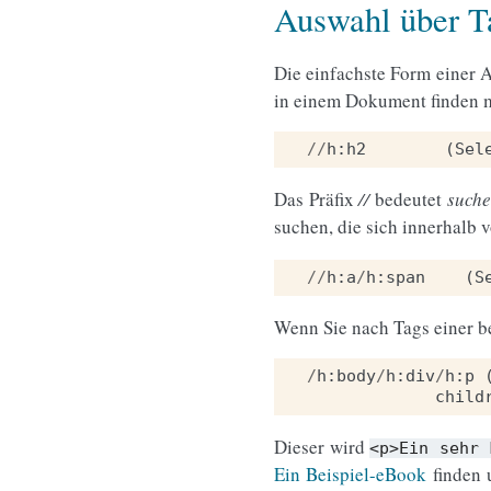
Auswahl über 
Die einfachste Form einer 
in einem Dokument finden m
//
h
:
h2
(
Sel
Das Präfix
//
bedeutet
suche
suchen, die sich innerhalb 
//
h
:
a
/
h
:
span
(
S
Wenn Sie nach Tags einer b
/
h
:
body
/
h
:
div
/
h
:
p
child
Dieser wird
<p>Ein
sehr
Ein Beispiel-eBook
finden 