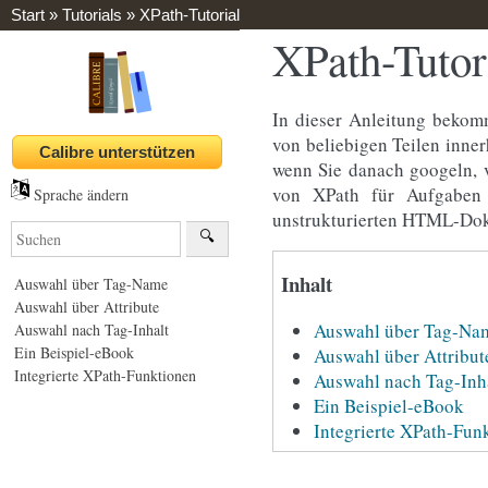
Start
»
Tutorials
»
XPath-Tutorial
XPath-Tutor
In dieser Anleitung bekom
von beliebigen Teilen inne
wenn Sie danach googeln, 
von XPath für Aufgaben 
Sprache ändern
unstrukturierten HTML-Dok
Inhalt
Auswahl über Tag-Name
Auswahl über Attribute
Auswahl über Tag-Na
Auswahl nach Tag-Inhalt
Ein Beispiel-eBook
Auswahl über Attribut
Integrierte XPath-Funktionen
Auswahl nach Tag-Inh
Ein Beispiel-eBook
Integrierte XPath-Fun