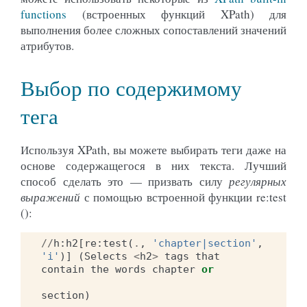
functions
(встроенных функций XPath) для
выполнения более сложных сопоставлений значений
атрибутов.
Выбор по содержимому
тега
Используя XPath, вы можете выбирать теги даже на
основе содержащегося в них текста. Лучший
способ сделать это — призвать силу
регулярных
выражений
с помощью встроенной функции
re:test
()
:
//
h
:
h2
[
re
:
test
(
.
,
'chapter|section'
,
'i'
)]
(
Selects
<
h2
>
tags
that
contain
the
words
chapter
or
section
)