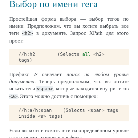
Выбор по имени тега
Простейшая форма выбора — выбор тегов по
имени. Предположим, что вы хотите выбрать все
теги
в документе. Запрос XPath для этого
<h2>
прост:
//
h
:
h2
(
Selects
all
<
h2
>
tags
)
Префикс
//
означает
поиск на любом уровне
документа
. Теперь предположим, что вы хотите
искать теги
, которые находятся внутри тегов
<span>
. Этого можно достичь с помощью:
<a>
//
h
:
a
/
h
:
span
(
Selects
<
span
>
tags
inside
<
a
>
tags
)
Если вы хотите искать теги на определённом уровне
в документе, измените префикс: