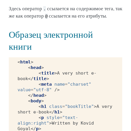
Здесь оператор
ссылается на содержимое тега, так
.
же как оператор
ссылается на его атрибуты.
@
Образец электронной
книги
<
html
>
<
head
>
<
title
>
A very short e-
book
</
title
>
<
meta
name
=
"charset"
value
=
"utf-8"
/>
</
head
>
<
body
>
<
h1
class
=
"bookTitle"
>
A very 
short e-book
</
h1
>
<
p
style
=
"text-
align:right"
>
Written by Kovid 
Goyal
</
p
>