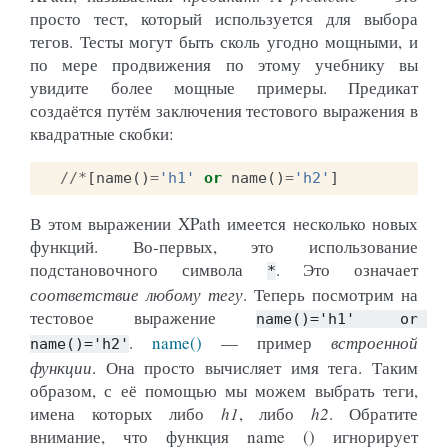
просто тест, который используется для выбора
тегов. Тесты могут быть сколь угодно мощными, и
по мере продвижения по этому учебнику вы
увидите более мощные примеры. Предикат
создаётся путём заключения тестового выражения в
квадратные скобки:
//*
[
name
()
=
'h1'
or
name
()
=
'h2'
]
В этом выражении XPath имеется несколько новых
функций. Во-первых, это использование
подстановочного символа
. Это означает
*
соответствие любому тегу
. Теперь посмотрим на
тестовое выражение
name()='h1'
or
.
name()
— пример
встроенной
name()='h2'
функции
. Она просто вычисляет имя тега. Таким
образом, с её помощью мы можем выбрать теги,
имена которых либо
h1
, либо
h2
. Обратите
внимание, что функция
name ()
игнорирует