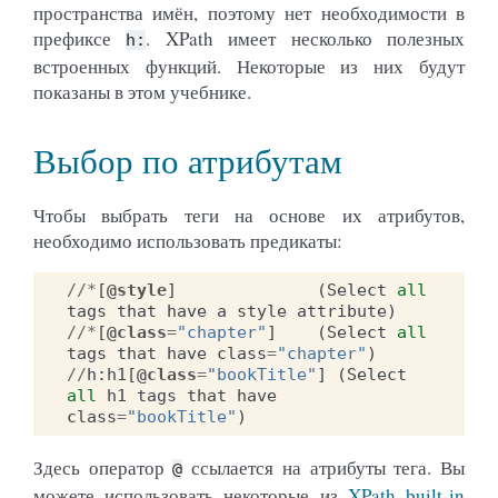
пространства имён, поэтому нет необходимости в
префиксе
. XPath имеет несколько полезных
h:
встроенных функций. Некоторые из них будут
показаны в этом учебнике.
Выбор по атрибутам
Чтобы выбрать теги на основе их атрибутов,
необходимо использовать предикаты:
//*
[
@style
]
(
Select
all
tags
that
have
a
style
attribute
)
//*
[
@class
=
"chapter"
]
(
Select
all
tags
that
have
class
=
"chapter"
)
//
h
:
h1
[
@class
=
"bookTitle"
]
(
Select
all
h1
tags
that
have
class
=
"bookTitle"
)
Здесь оператор
ссылается на атрибуты тега. Вы
@
можете использовать некоторые из
XPath built-in