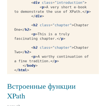
<
div
class
=
"introduction"
>
<
p
>
A very short e-book 
to demonstrate the use of XPath.
</
p
>
</
div
>
<
h2
class
=
"chapter"
>
Chapter 
One
</
h2
>
<
p
>
This is a truly 
fascinating chapter.
</
p
>
<
h2
class
=
"chapter"
>
Chapter 
Two
</
h2
>
<
p
>
A worthy continuation of 
a fine tradition.
</
p
>
</
body
>
</
html
>
Встроенные функции
XPath