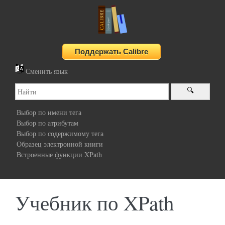
Сменить язык
Выбор по имени тега
Выбор по атрибутам
Выбор по содержимому тега
Образец электронной книги
Встроенные функции XPath
Учебник по XPath