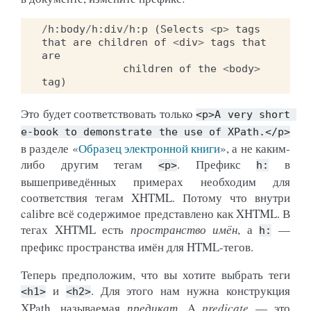
/
h
:
body
/
h
:
div
/
h
:
p
(
Selects
<
p
>
tags
that
are
children
of
<
div
>
tags
that
are
children
of
the
<
body
>
tag
)
Это будет соответствовать только
<p>A
very
short
e-book
to
demonstrate
the
use
of
XPath.</p>
в разделе «
Образец электронной книги
», а не каким-
либо другим тегам
. Префикс
в
<p>
h:
вышеприведённых примерах необходим для
соответствия тегам XHTML. Потому что внутри
calibre всё содержимое представлено как XHTML. В
тегах XHTML есть
пространство имён
, а
—
h:
префикс пространства имён для HTML-тегов.
Теперь предположим, что вы хотите выбрать теги
и
. Для этого нам нужна конструкция
<h1>
<h2>
XPath, называемая
предикат
. A
predicate
— это