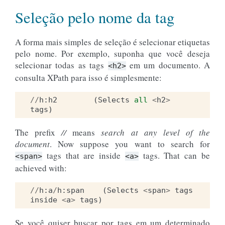
Seleção pelo nome da tag
A forma mais simples de seleção é selecionar etiquetas
pelo nome. Por exemplo, suponha que você deseja
selecionar todas as tags
em um documento. A
<h2>
consulta XPath para isso é simplesmente:
//
h
:
h2
(
Selects
all
<
h2
>
tags
)
The prefix
//
means
search at any level of the
document
. Now suppose you want to search for
tags that are inside
tags. That can be
<span>
<a>
achieved with:
//
h
:
a
/
h
:
span
(
Selects
<
span
>
tags
inside
<
a
>
tags
)
Se você quiser buscar por tags em um determinado