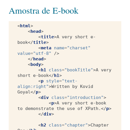
Amostra de E-book
<
html
>
<
head
>
<
title
>
A very short e-
book
</
title
>
<
meta
name
=
"charset"
value
=
"utf-8"
/>
</
head
>
<
body
>
<
h1
class
=
"bookTitle"
>
A very 
short e-book
</
h1
>
<
p
style
=
"text-
align:right"
>
Written by Kovid 
Goyal
</
p
>
<
div
class
=
"introduction"
>
<
p
>
A very short e-book 
to demonstrate the use of XPath.
</
p
>
</
div
>
<
h2
class
=
"chapter"
>
Chapter 