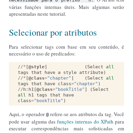
várias funções internas úteis. Mais algumas serão
apresentadas neste tutorial.
Selecionar por atributos
Para selecionar tags com base em seu conteúdo, é
necessário o uso de predicados:
//*
[
@style
]
(
Select
all
tags
that
have
a
style
attribute
)
//*
[
@class
=
"chapter"
]
(
Select
all
tags
that
have
class
=
"chapter"
)
//
h
:
h1
[
@class
=
"bookTitle"
]
(
Select
all
h1
tags
that
have
class
=
"bookTitle"
)
Aqui, o operador
refere-se aos atributos da tag. Você
@
pode usar alguma das
funções internas do XPath
para
executar correspondências mais sofisticadas em