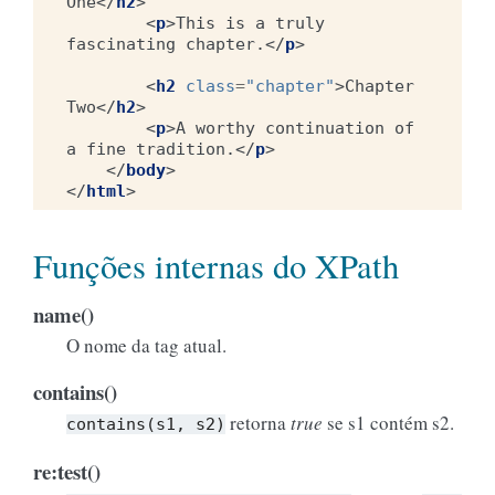
One
</
h2
>
<
p
>
This is a truly 
fascinating chapter.
</
p
>
<
h2
class
=
"chapter"
>
Chapter 
Two
</
h2
>
<
p
>
A worthy continuation of 
a fine tradition.
</
p
>
</
body
>
</
html
>
Funções internas do XPath
name()
O nome da tag atual.
contains()
retorna
true
se s1 contém s2.
contains(s1,
s2)
re:test()