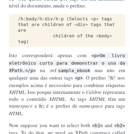
nível do documento, mude o prefixo:
/
h
:
body
/
h
:
div
/
h
:
p
(
Selects
<
p
>
tags
that
are
children
of
<
div
>
tags
that
are
children
of
the
<
body
>
tag
)
Isto corresponderá apenas com
<p>Um
livro
eletrônico
curto
para
demonstrar
o
uso
da
na :ref:
mas não em
XPath.</p>
sample_ebook
qualquer uma das outras tags
. O prefixo
nos
<p>
'h'
exemplos acima é necessário para combinar etiquetas
XHTML
. Isto porque internamente o
Calibre
representa
todo o conteúdo
XHTML
. As tags
XHTML
têm um
namespace
e
é o prefixo de
namespace
para tags
h:
HTML
.
Now suppose you want to select both
and
<h1>
<h2>
tags. To do that, we need an XPath construct called