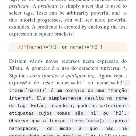
predicate
. A
predicate
is simply a test that is used to
select tags. Tests can be arbitrarily powerful and as
this tutorial progresses, you will see more powerful
examples. A predicate is created by enclosing the test
expression in square brackets:
//*
[
name
()
=
'h1'
or
name
()
=
'h2'
]
Existem vários novos recursos nesta expressão do
XPath. A primeira é o uso do caractere universal
.
*
Significa
corresponder a qualquer tag
. Agora veja a
expressão de teste``name()=’h1’ ou name()=’h2’
.
:term:`name()`
é
um
exemplo
de
uma
*função
interna*.
Ela
simplesmente
resulta
no
nome
da
tag.
Então,
usando-a,
podemos
selecionar
etiquetas
cujos
nomes
são
`h1`
ou
`h2`.
Observe
que
a
função
:term:`name()`
ignora
namespaces,
de
modo
a
que
não
há
. O XPath tem
necessidade
para
o
prefixo
``h: