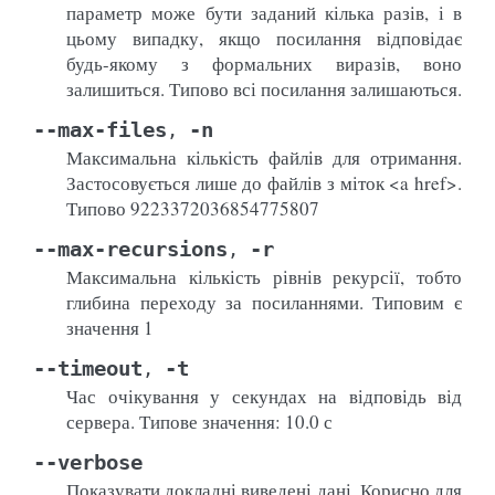
параметр може бути заданий кілька разів, і в
цьому випадку, якщо посилання відповідає
будь-якому з формальних виразів, воно
залишиться. Типово всі посилання залишаються.
--max-files
-n
,
Максимальна кількість файлів для отримання.
Застосовується лише до файлів з міток <a href>.
Типово 9223372036854775807
--max-recursions
-r
,
Максимальна кількість рівнів рекурсії, тобто
глибина переходу за посиланнями. Типовим є
значення 1
--timeout
-t
,
Час очікування у секундах на відповідь від
сервера. Типове значення: 10.0 с
--verbose
Показувати докладні виведені дані. Корисно для