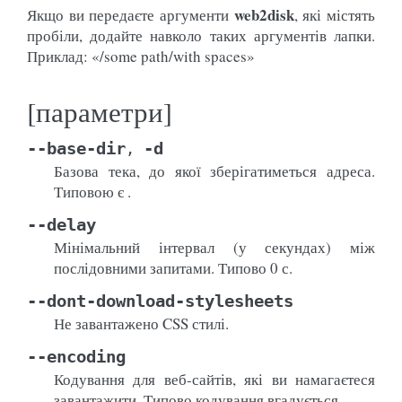
web2disk
Якщо ви передаєте аргументи
, які містять
пробіли, додайте навколо таких аргументів лапки.
Приклад: «/some path/with spaces»
[параметри]
--base-dir
-d
,
Базова тека, до якої зберігатиметься адреса.
Типовою є .
--delay
Мінімальний інтервал (у секундах) між
послідовними запитами. Типово 0 с.
--dont-download-stylesheets
Не завантажено CSS стилі.
--encoding
Кодування для веб-сайтів, які ви намагаєтеся
завантажити. Типово кодування вгадується.