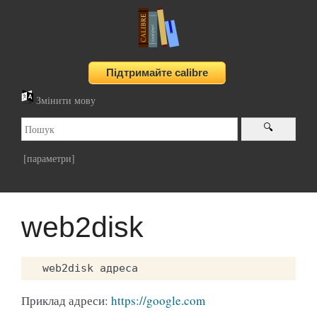
Змінити мову
[параметри]
web2disk
Приклад адреси:
https://google.com