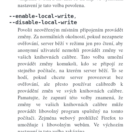
nastavení je tato volba povolena.
--enable-local-write
,
--disable-local-write
Povolit neověřeným místním připojením provádět
změny. Za normálních okolností, pokud nezapnete
ověřování, server běží v režimu jen pro čtení, aby
anonymní uživatelé nemohli provádět změny ve
vašich knihovnách calibre. Tato volba umožní
provádět změny komukoli, kdo se připojí ze
stejného počítače, na kterém server běží. To se
hodí, pokud chcete server provozovat bez
ověřování, ale přesto používat calibredb k
provádění změn ve svých knihovnách calibre.
Pamatujte, že zapnutí této volby znamená, že
změny ve vašich knihovnách calibre může
provádět libovolný program spuštěný na tomto
počítači. Zejména webový prohlížeč Firefox to
umožňuje i libovolným webům. Ve výchozím
nastavení je tato volba zakázána.