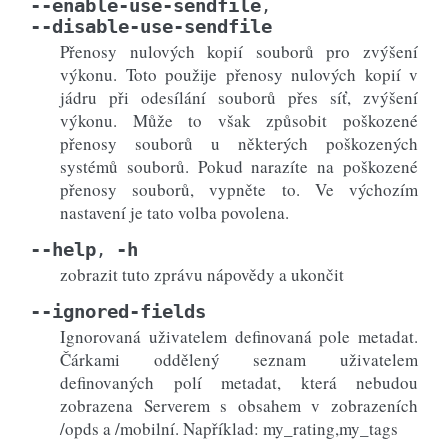
--enable-use-sendfile
,
--disable-use-sendfile
Přenosy nulových kopií souborů pro zvýšení
výkonu. Toto použije přenosy nulových kopií v
jádru při odesílání souborů přes síť, zvýšení
výkonu. Může to však způsobit poškozené
přenosy souborů u některých poškozených
systémů souborů. Pokud narazíte na poškozené
přenosy souborů, vypněte to. Ve výchozím
nastavení je tato volba povolena.
--help
-h
,
zobrazit tuto zprávu nápovědy a ukončit
--ignored-fields
Ignorovaná uživatelem definovaná pole metadat.
Čárkami oddělený seznam uživatelem
definovaných polí metadat, která nebudou
zobrazena Serverem s obsahem v zobrazeních
/opds a /mobilní. Například: my_rating,my_tags