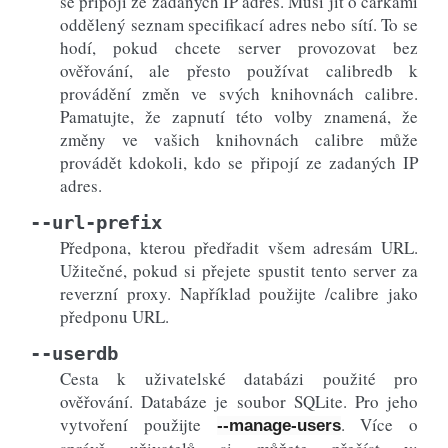
se připojí ze zadaných IP adres. Musí jít o čárkami
oddělený seznam specifikací adres nebo sítí. To se
hodí, pokud chcete server provozovat bez
ověřování, ale přesto používat calibredb k
provádění změn ve svých knihovnách calibre.
Pamatujte, že zapnutí této volby znamená, že
změny ve vašich knihovnách calibre může
provádět kdokoli, kdo se připojí ze zadaných IP
adres.
--url-prefix
Předpona, kterou předřadit všem adresám URL.
Užitečné, pokud si přejete spustit tento server za
reverzní proxy. Například použijte /calibre jako
předponu URL.
--userdb
Cesta k uživatelské databázi použité pro
ověřování. Databáze je soubor SQLite. Pro jeho
vytvoření použijte
. Více o
--manage-users