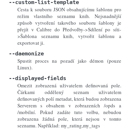
--custom-list-template
Cesta k souboru JSON obsahujícímu šablonu pro
režim vlastního seznamu knih. Nejsnadnější
způsob vytvoření takového souboru šablony je
přejít v Calibre do Předvolby->Sdílení po síti-
>Šablona seznamu knih, vytvořit šablonu a
exportovat ji.
--daemonize
Spustit proces na pozadí jako démon (pouze
Linux).
--displayed-fields
Omezit zobrazená uživatelem definovaná pole.
Čárkami oddělený seznam uživatelem
definovaných polí metadat, která budou zobrazena
Serverem s obsahem v zobrazeních /opds a
/mobilní. Pokud zadáte tuto volbu, nebudou
zobrazena žádná pole, která nejsou v tomto
seznamu. Například: my_rating,my_tags