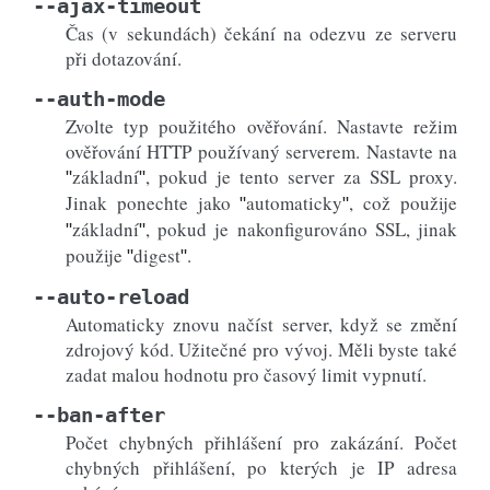
--ajax-timeout
Čas (v sekundách) čekání na odezvu ze serveru
při dotazování.
--auth-mode
Zvolte typ použitého ověřování. Nastavte režim
ověřování HTTP používaný serverem. Nastavte na
základní
, pokud je tento server za SSL proxy.
"
"
Jinak ponechte jako
automaticky
, což použije
"
"
základní
, pokud je nakonfigurováno SSL, jinak
"
"
použije
digest
.
"
"
--auto-reload
Automaticky znovu načíst server, když se změní
zdrojový kód. Užitečné pro vývoj. Měli byste také
zadat malou hodnotu pro časový limit vypnutí.
--ban-after
Počet chybných přihlášení pro zakázání. Počet
chybných přihlášení, po kterých je IP adresa