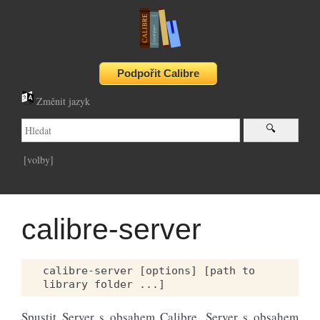
Změnit jazyk
[volby]
calibre-server
calibre-server [options] [path to 
Spustit Server s obsahem Calibre. Server s obsahem