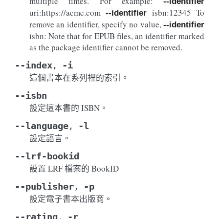
multiple times. For example:
--identifier
uri:https://acme.com
isbn:12345 To
--identifier
remove an identifier, specify no value,
--identifier
isbn: Note that for EPUB files, an identifier marked
as the package identifier cannot be removed.
--index
-i
,
這個書本在系列裡的索引。
--isbn
設定這本書的 ISBN。
--language
-l
,
設定語言。
--lrf-bookid
設置 LRF 檔案的 BookID
--publisher
-p
,
設定電子書本出版商。
--rating
-r
,