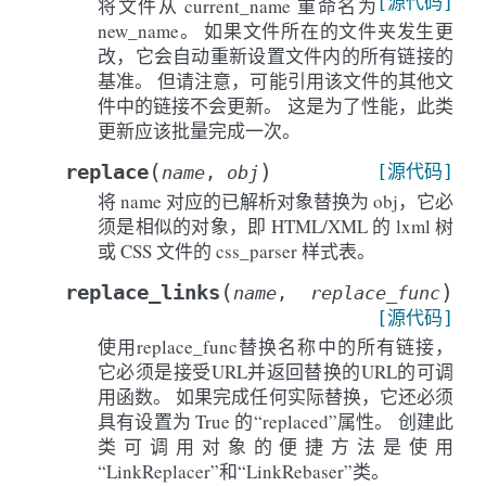
[源代码]
将文件从 current_name 重命名为
new_name。 如果文件所在的文件夹发生更
改，它会自动重新设置文件内的所有链接的
基准。 但请注意，可能引用该文件的其他文
件中的链接不会更新。 这是为了性能，此类
更新应该批量完成一次。
(
)
replace
[源代码]
name
,
obj
将 name 对应的已解析对象替换为 obj，它必
须是相似的对象，即 HTML/XML 的 lxml 树
或 CSS 文件的 css_parser 样式表。
(
)
replace_links
name
,
replace_func
[源代码]
使用replace_func替换名称中的所有链接，
它必须是接受URL并返回替换的URL的可调
用函数。 如果完成任何实际替换，它还必须
具有设置为 True 的“replaced”属性。 创建此
类可调用对象的便捷方法是使用
“LinkReplacer”和“LinkRebaser”类。