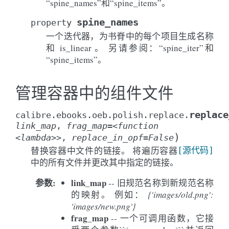
“spine_names”和“spine_items”。
spine_names
property
一个迭代器，为书脊中的每个项目生成名称
和 is_linear 。 另请参阅：“spine_iter”和
“spine_items”。
管理容器中的组件文件
replace
calibre.ebooks.oeb.polish.replace.
link_map
,
frag_map
=
<function
)
<lambda>>
,
replace_in_opf
=
False
替换容器中文件的链接。 将遍历容器
[源代码]
中的所有文件并更改其中指定的链接。
参数
:
link_map
-- 旧规范名称到新规范名称
的映射。 例如：
{'images/old.png':
'images/new.png'}
frag_map
-- 一个可调用函数，它接