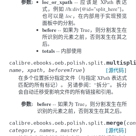
参数
:
loc_or_xpath
-- 应该是 XPath 表达
式，例如 //h:div[@id="split_here"]。
也可以是
loc
，在内部用于实现预览
面板中的分割。
before
-- 如果为 True，则分割发生在
所识别的元素之前，否则发生在其之
后。
totals
-- 内部使用
multispl
calibre.ebooks.oeb.polish.split.
)
name
,
xpath
,
before
=
True
[源代码]
在多个位置拆分指定文件（与指定 XPath 表达式
匹配的所有标记）。 另请参阅：“拆分”。 拆分
会自动迁移受影响文件的所有链接和引用。
参数
:
before
-- 如果为 True，则分割发生在所
识别的元素之前，否则发生在其之后。
(
merge
calibre.ebooks.oeb.polish.split.
con
)
category
,
names
,
master
[源代码]