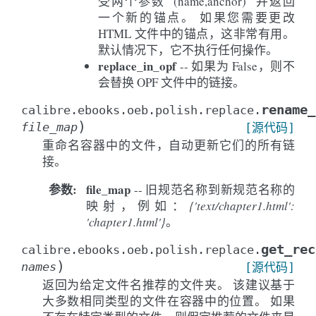
受两个参数``(name,anchor)``并返回
一个新的锚点。 如果您需要更改
HTML 文件中的锚点，这非常有用。
默认情况下，它不执行任何操作。
replace_in_opf
-- 如果为 False，则不
会替换 OPF 文件中的链接。
rename_
calibre.ebooks.oeb.polish.replace.
)
file_map
[源代码]
重命名容器中的文件，自动更新它们的所有链
接。
参数
:
file_map
-- 旧规范名称到新规范名称的
映射，例如：
{'text/chapter1.html':
'chapter1.html'}
。
get_rec
calibre.ebooks.oeb.polish.replace.
)
names
[源代码]
返回为给定文件名推荐的文件夹。 该建议基于
大多数相同类型的文件在容器中的位置。 如果