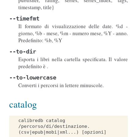
publisher, rating, series, series_index, tags,
timestamp, title}
--timefmt
Il formato di visualizzazione delle date. %d -
giorno, %b - mese, %m - numero mese, %Y - anno.
Predefinito: %b, %Y
--to-dir
Esporta i libri nella cartella specificata. Il valore
predefinito è .
--to-lowercase
Converti i percorsi in lettere minuscole.
catalog
calibredb catalog 
/percorso/di/destinazione.