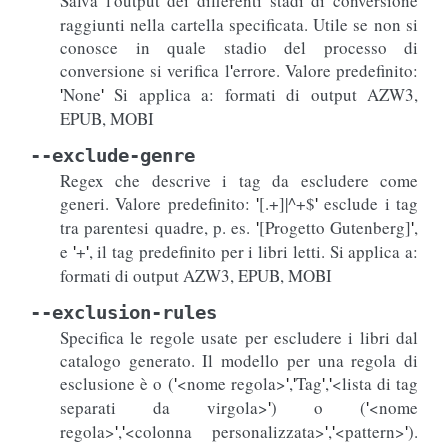
Salva l
output dei differenti stadi di conversione
'
raggiunti nella cartella specificata. Utile se non si
conosce in quale stadio del processo di
conversione si verifica l
errore. Valore predefinito:
'
None
Si applica a: formati di output AZW3,
'
'
EPUB, MOBI
--exclude-genre
Regex che descrive i tag da escludere come
generi. Valore predefinito:
[.+]|^+$
esclude i tag
'
'
tra parentesi quadre, p. es.
[Progetto Gutenberg]
,
'
'
e
+
, il tag predefinito per i libri letti. Si applica a:
'
'
formati di output AZW3, EPUB, MOBI
--exclusion-rules
Specifica le regole usate per escludere i libri dal
catalogo generato. Il modello per una regola di
esclusione è o (
<nome regola>
,
Tag
,
<lista di tag
'
'
'
'
'
separati da virgola>
) o (
<nome
'
'
regola>
,
<colonna personalizzata>
,
<pattern>
).
'
'
'
'
'