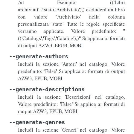
Ad Esempio: ((
Libri
'
archiviati
,
#stato,
Archiviato
),) escluderà un libro
'
'
'
'
con valore
Archiviato
nella colonna
'
'
personalizzata
stato
. Tutte le regole specificate
'
'
verranno applicate. Valore predefinito:
"
((
Catalogs
,
Tags
,
Catalog
),)
Si applica a: formati
'
'
'
'
'
'
"
di output AZW3, EPUB, MOBI
--generate-authors
Includi la sezione
Autori
nel catalogo. Valore
'
'
predefinito:
False
Si applica a: formati di output
'
'
AZW3, EPUB, MOBI
--generate-descriptions
Includi la sezione
Descrizioni
nel catalogo.
'
'
Valore predefinito:
False
Si applica a: formati di
'
'
output AZW3, EPUB, MOBI
--generate-genres
Includi la sezione
Generi
nel catalogo. Valore
'
'