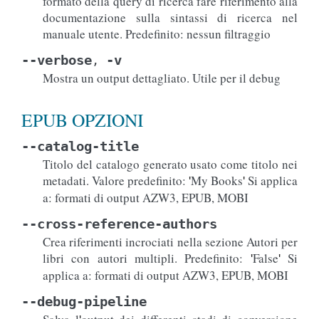
formato della query di ricerca fare riferimento alla
documentazione sulla sintassi di ricerca nel
manuale utente. Predefinito: nessun filtraggio
--verbose
-v
,
Mostra un output dettagliato. Utile per il debug
EPUB OPZIONI
--catalog-title
Titolo del catalogo generato usato come titolo nei
metadati. Valore predefinito:
My Books
Si applica
'
'
a: formati di output AZW3, EPUB, MOBI
--cross-reference-authors
Crea riferimenti incrociati nella sezione Autori per
libri con autori multipli. Predefinito:
False
Si
'
'
applica a: formati di output AZW3, EPUB, MOBI
--debug-pipeline