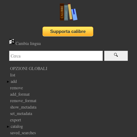
Cambia lingua
OPZIONI GLOBALI
list
add
remove
add_format
remove_format
show_metadata
set_metadata
export
catalog
saved_searches