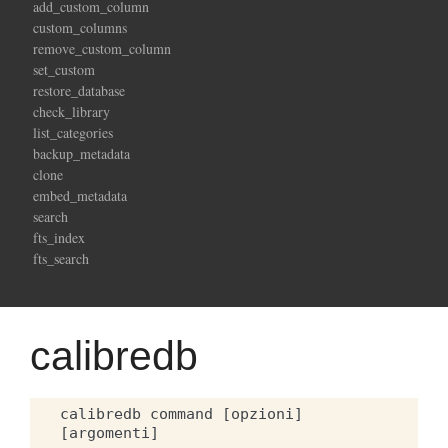
add_custom_column
custom_columns
remove_custom_column
set_custom
restore_database
check_library
list_categories
backup_metadata
clone
embed_metadata
search
fts_index
fts_search
calibredb
calibredb command [opzioni] 