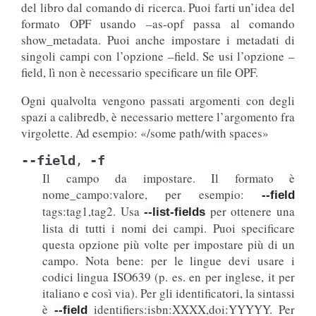
del libro dal comando di ricerca. Puoi farti un’idea del
formato OPF usando –as-opf passa al comando
show_metadata. Puoi anche impostare i metadati di
singoli campi con l’opzione –field. Se usi l’opzione –
field, lì non è necessario specificare un file OPF.
Ogni qualvolta vengono passati argomenti con degli
spazi a calibredb, è necessario mettere l’argomento fra
virgolette. Ad esempio: «/some path/with spaces»
--field
-f
,
Il campo da impostare. Il formato è
nome_campo:valore, per esempio:
--field
tags:tag1,tag2. Usa
per ottenere una
--list-fields
lista di tutti i nomi dei campi. Puoi specificare
questa opzione più volte per impostare più di un
campo. Nota bene: per le lingue devi usare i
codici lingua ISO639 (p. es. en per inglese, it per
italiano e così via). Per gli identificatori, la sintassi
è
identifiers:isbn:XXXX,doi:YYYYY. Per
--field