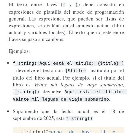
El texto entre llaves (
y
) debe consistir en
{
}
expresiones de plantilla del modo de programación
general. Las expresiones, que pueden ser listas de
expresiones, se evalúan en el contexto actual (libro
actual y variables locales). El texto que no esté entre
llaves se pasa sin cambios.
Ejemplos:
f_string('Aquí
está
el
título:
{$title}')
- devuelve el texto con
sustituido por el
{$title}
título del libro actual. Por ejemplo, si el título del
libro es
Veinte mil leguas de viaje submarino
,
devuelve
f_string()
Aquí
está
el
título:
.
Veinte
mil
leguas
de
viaje
submarino
Suponiendo que la fecha actual es el 18 de
septiembre de 2025, esta
f_string()
f_string
(
"Fecha de hoy: {d = 