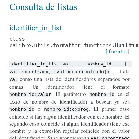
Consulta de listas
identifier_in_list
class
Builtin
calibre.utils.formatter_functions.
[fuente]
identifier_in_list(val,
nombre_id
[,
– trata
val_encontrado,
val_no_encontrado])
como una lista de identificadores separados por
val
comas. Un identificador tiene el formato
. El parámetro
es el
nombre_id:valor
nombre_id
texto de nombre de identificador a buscar, ya sea
o
. El primer caso
nombre_id
nombre_id:expreg
coincide si hay algún identificador con ese nombre. El
segundo caso coincide si algún identificador tiene ese
nombre y la expresión regular coincide con el valor
del identificador. Si se proporcionan
val_encontrado