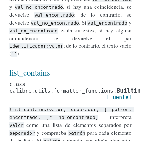
y
, si hay una coincidencia, se
val_no_encontrado
devuelve
; de lo contrario, se
val_encontrado
devuelve
. Si
y
val_no_encontrado
val_encontrado
están ausentes, si hay alguna
val_no_encontrado
coincidencia, se devuelve el par
; de lo contrario, el texto vacío
identificador:valor
(
).
''
list_contains
class
Builtin
calibre.utils.formatter_functions.
[fuente]
list_contains(valor,
separador,
[
patrón,
– interpreta
encontrado,
]*
no_encontrado)
como una lista de elementos separados por
valor
y comprueba
para cada elemento
separador
patrón
de la lista. Si
coincide con algún elemento,
patrón