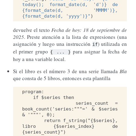
today(); format_date(d, 'd')} de 
{format_date(d, 'MMMM')}, 
{format_date(d, 'yyyy')}"
)
devuelve el texto
Fecha de hoy: 18 de septiembre de
2025
. Preste atención a la lista de expresiones (una
asignación y luego una instrucción
) utilizada en
if
el primer grupo
para asignar la fecha de
{
...
}
hoy a una variable local.
Si el libro es el número 3 de una serie llamada
Bla
que consta de 5 libros, entonces esta plantilla
program:

    if $series then

        series_count = 
book_count('series:"""=' & $series 
& '"""', 0);

        return f_string("{$series}, 
libro {$series_index} de 
{series_count}")
