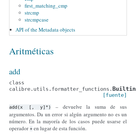
first_matching_cmp
strcmp
strcmpcase
API of the Metadata objects
Aritméticas
add
class
Builtin
calibre.utils.formatter_functions.
[fuente]
– devuelve la suma de sus
add(x
[,
y]*)
argumentos. Da un error si algún argumento no es un
número. En la mayoría de los casos puede usarse el
operador
en lugar de esta función.
+