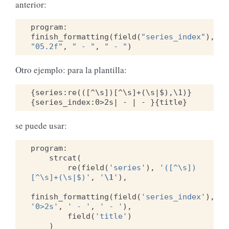
anterior:
program
:
finish_formatting
(
field
(
"series_index"
),
"05.2f"
,
" - "
,
" - "
)
Otro ejemplo: para la plantilla:
{series:re(([^\s])[^\s]+(\s|$),\1)}
se puede usar:
program
:
strcat
(
re
(
field
(
'series'
),
'([^\s])
[^\s]+(\s|$)'
,
'
\1
'
),
finish_formatting
(
field
(
'series_index'
),
'0>2s'
,
' - '
,
' - '
),
field
(
'title'
)
)